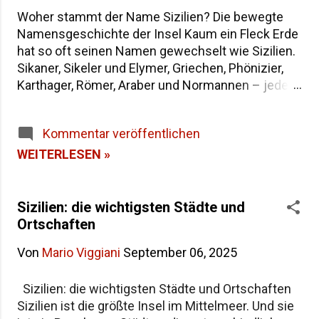
Woher stammt der Name Sizilien? Die bewegte
Namensgeschichte der Insel Kaum ein Fleck Erde
hat so oft seinen Namen gewechselt wie Sizilien.
Sikaner, Sikeler und Elymer, Griechen, Phönizier,
Karthager, Römer, Araber und Normannen – jede
Epoche hat der größten Insel im Mittelmeer eine
eigene Bezeichnung hinterlassen. Wenn du dich
Kommentar veröffentlichen
fragst, warum die Insel heute "Sicilia" heißt und
wie sie in der Antike genannt wurde, findest du
WEITERLESEN »
hier die Antworten – von der dreieckigen Trinakria
über die sagenumwobene Sicania bis zum
heutigen Namen. Woher stammt der Name
Sizilien: die wichtigsten Städte und
Sizilien Inhaltsverzeichnis Die Herkunft des
Ortschaften
Namens "Sicilia" Der älteste Name: Trinakria und
Von
Mario Viggiani
September 06, 2025
die drei Kaps Sicania – der Name nach den
Sikanern Die drei vorgriechischen Völker Siziliens
Sizilien: die wichtigsten Städte und Ortschaften
Weitere antike Namen und Legenden Alle Namen
Sizilien ist die größte Insel im Mittelmeer. Und sie
Siziliens im Überblick Häufige Fragen zur