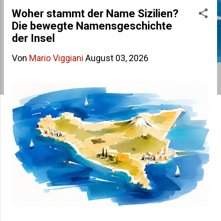
s
Woher stammt der Name Sizilien?
Die bewegte Namensgeschichte
t
der Insel
s
Von
Mario Viggiani
August 03, 2026