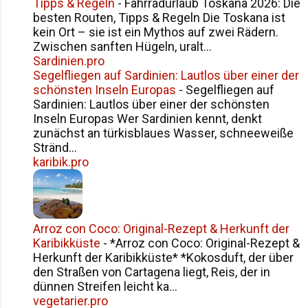
Tipps & Regeln
-
Fahrradurlaub Toskana 2026: Die
besten Routen, Tipps & Regeln Die Toskana ist
kein Ort – sie ist ein Mythos auf zwei Rädern.
Zwischen sanften Hügeln, uralt...
Sardinien.pro
Segelfliegen auf Sardinien: Lautlos über einer der
schönsten Inseln Europas
-
Segelfliegen auf
Sardinien: Lautlos über einer der schönsten
Inseln Europas Wer Sardinien kennt, denkt
zunächst an türkisblaues Wasser, schneeweiße
Stränd...
karibik.pro
Arroz con Coco: Original-Rezept & Herkunft der
Karibikküste
-
*Arroz con Coco: Original-Rezept &
Herkunft der Karibikküste* *Kokosduft, der über
den Straßen von Cartagena liegt, Reis, der in
dünnen Streifen leicht ka...
vegetarier.pro