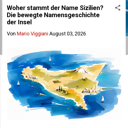
s
Woher stammt der Name Sizilien?
Die bewegte Namensgeschichte
t
der Insel
s
Von
Mario Viggiani
August 03, 2026