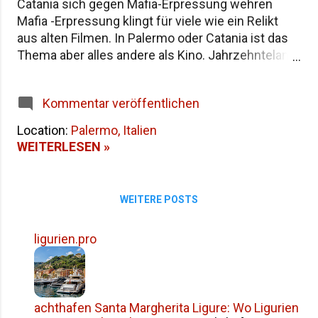
Catania sich gegen Mafia-Erpressung wehren
Namensgeschichte Siziliens Fazit
Mafia -Erpressung klingt für viele wie ein Relikt
aus alten Filmen. In Palermo oder Catania ist das
Thema aber alles andere als Kino. Jahrzehntelang
war es normal, dass Ladenbesitzer,
Restaurantbetreiber oder Bauunternehmer
Kommentar veröffentlichen
regelmäßig Schutzgeld – den sogenannten pizzo
– zahlen mussten. Wer sich weigerte, riskierte
Location:
Palermo, Italien
eingeschlagene Schaufenster, Brandanschläge
WEITERLESEN »
oder Schlimmeres. Doch in den letzten zwanzig
Jahren hat sich in Sizilien etwas bewegt. Und das
trägt einen Namen: Addiopizzo . Was ist
WEITERE POSTS
Addiopizzo? Addiopizzo (übersetzt: „Tschüss,
Schutzgeld“) ist eine Bürgerinitiative, die 2004 in
ligurien.pro
Palermo von jungen Leuten ins Leben gerufen
wurde. Die Gründer waren eigentlich auf
Wohnungssuche. Als sie feststellten, dass
Bauunternehmen fast ausnahmslos unter Mafia-
achthafen Santa Margherita Ligure: Wo Ligurien
Druck standen, beschlossen sie, das Thema nicht