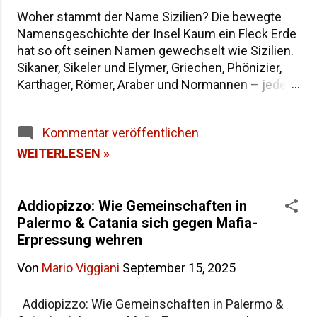
Woher stammt der Name Sizilien? Die bewegte
Namensgeschichte der Insel Kaum ein Fleck Erde
hat so oft seinen Namen gewechselt wie Sizilien.
Sikaner, Sikeler und Elymer, Griechen, Phönizier,
Karthager, Römer, Araber und Normannen – jede
Epoche hat der größten Insel im Mittelmeer eine
eigene Bezeichnung hinterlassen. Wenn du dich
Kommentar veröffentlichen
fragst, warum die Insel heute "Sicilia" heißt und
wie sie in der Antike genannt wurde, findest du
WEITERLESEN »
hier die Antworten – von der dreieckigen Trinakria
über die sagenumwobene Sicania bis zum
heutigen Namen. Woher stammt der Name
Addiopizzo: Wie Gemeinschaften in
Sizilien Inhaltsverzeichnis Die Herkunft des
Palermo & Catania sich gegen Mafia-
Namens "Sicilia" Der älteste Name: Trinakria und
Erpressung wehren
die drei Kaps Sicania – der Name nach den
Von
Mario Viggiani
September 15, 2025
Sikanern Die drei vorgriechischen Völker Siziliens
Weitere antike Namen und Legenden Alle Namen
Addiopizzo: Wie Gemeinschaften in Palermo &
Siziliens im Überblick Häufige Fragen zur