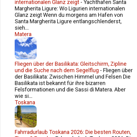
internationalen Glanz zeigt
-
Yachthafen Santa
zu ignorieren. Stattdessen hängten sie in der
Margherita Ligure: Wo Ligurien internationalen
Stadt Flugblätter auf mit dem Satz: „Ein Vol...
Glanz zeigt Wenn du morgens am Hafen von
Santa Margherita Ligure entlangschlenderst,
sieh...
Matera
Fliegen über der Basilikata: Gleitschirm, Zipline
und die Suche nach dem Segelflug
-
Fliegen über
der Basilikata: Zwischen Himmel und Felsen Die
Basilikata ist bekannt für ihre bizarren
Felsformationen und die Sassi di Matera. Aber
wie si...
Toskana
Fahrradurlaub Toskana 2026: Die besten Routen,