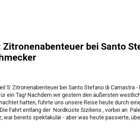
ur Namensgeschichte Siziliens Fazit
 5: Zitronenabenteuer bei Santo S
chmecker
Teil 5: Zitronenabenteuer bei Santo Stefano di Camastra 
ür ein Tag! Nachdem wir gestern den äußersten westliche
achtet hatten, führte uns unsere Reise heute durch ein
 Die Fahrt entlang der Nordküste Siziliens , vorbei an P
 war bereits spektakulär - aber was heute passierte, übe
tronenparadies abseits der Touristenpfade Beim Erkunde
 - einem charmanten Küstenort, der vor allem für seine
 Herz höher schlagen ließ: eine Zitronenplantage , wie s