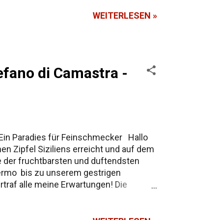
WEITERLESEN »
tefano di Camastra -
- Ein Paradies für Feinschmecker Hallo
n Zipfel Siziliens erreicht und auf dem
e der fruchtbarsten und duftendsten
alermo bis zu unserem gestrigen
rtraf alle meine Erwartungen! Die
n der Landschaft unweit von Santo
 Keramikkunst bekannt ist - entdeckten
ie bilderbuchmäßiger nicht hätte sein