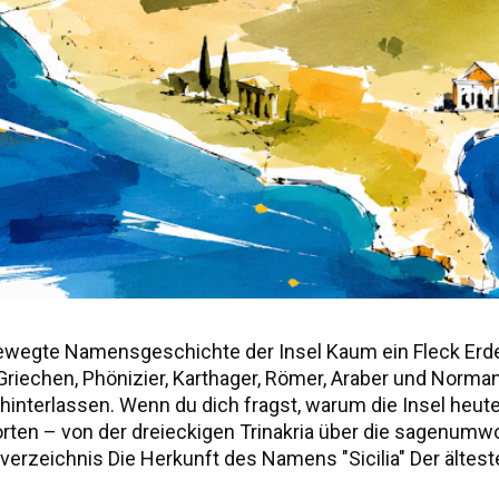
ewegte Namensgeschichte der Insel Kaum ein Fleck Erd
r, Griechen, Phönizier, Karthager, Römer, Araber und Norm
nterlassen. Wenn du dich fragst, warum die Insel heute "S
worten – von der dreieckigen Trinakria über die sagenu
erzeichnis Die Herkunft des Namens "Sicilia" Der älteste
ie drei vorgriechischen Völker Siziliens Weitere antik