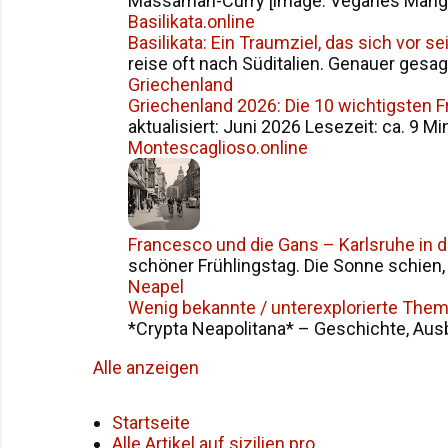
Massaman-Curry [image: Veganes Mango S
Basilikata.online
Basilikata: Ein Traumziel, das sich vor 
reise oft nach Süditalien. Genauer gesag
Griechenland
Griechenland 2026: Die 10 wichtigsten 
aktualisiert: Juni 2026 Lesezeit: ca. 9 Mi
Montescaglioso.online
Francesco und die Gans – Karlsruhe in 
schöner Frühlingstag. Die Sonne schien, d
Neapel
Wenig bekannte / unterexplorierte The
*Crypta Neapolitana* – Geschichte, Ausba
Alle anzeigen
Startseite
Alle Artikel auf sizilien.pro