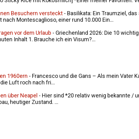
ticky Rice mit Kokosmilch] *Einer meiner Favoriten: V
seinen Besuchern versteckt
-
Basilikata: Ein Traumziel, da
t nach Montescaglioso, einer rund 10.000 Ein...
Fragen vor dem Urlaub
-
Griechenland 2026: Die 10 wichtig
nuten Inhalt 1. Brauche ich ein Visum?...
den 1960ern
-
Francesco und die Gans – Als mein Vater Ka
ie Luft roch nach fri...
men über Neapel
-
Hier sind *20 relativ wenig bekannte / 
u, heutiger Zustand. ...