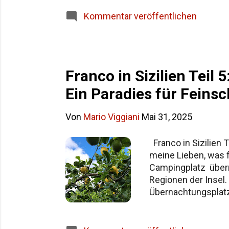
Siziliens im Überblick Häufige Fragen z
Kommentar veröffentlichen
Franco in Sizilien Teil
Ein Paradies für Feins
Von
Mario Viggiani
Mai 31, 2025
Franco in Sizilien 
meine Lieben, was f
Campingplatz übern
Regionen der Insel.
Übernachtungsplatz,
Entdeckung: Ein Zi
Stefano di Camastra
wir etwas, das mein