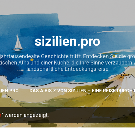
Direkt zum Hauptbereich
sizilien.pro
jahrtausendealte Geschichte trifft. Entdecken Sie die gr
hen Ätna und einer Küche, die Ihre Sinne verzaubern wird
landschaftliche Entdeckungsreise
LIEN.PRO
DAS A BIS Z VON SIZILIEN – EINE REISE DURC
h
" werden angezeigt.