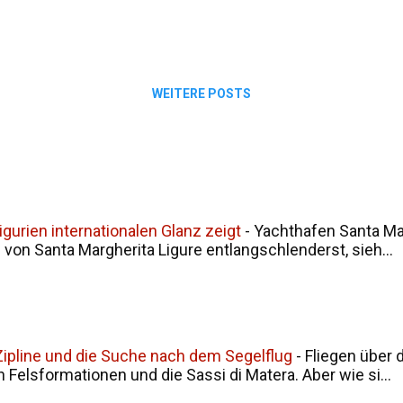
eitem sahen wir die leuchtend gelben ...
WEITERE POSTS
gurien internationalen Glanz zeigt
-
Yachthafen Santa Mar
on Santa Margherita Ligure entlangschlenderst, sieh...
, Zipline und die Suche nach dem Segelflug
-
Fliegen über 
en Felsformationen und die Sassi di Matera. Aber wie si...