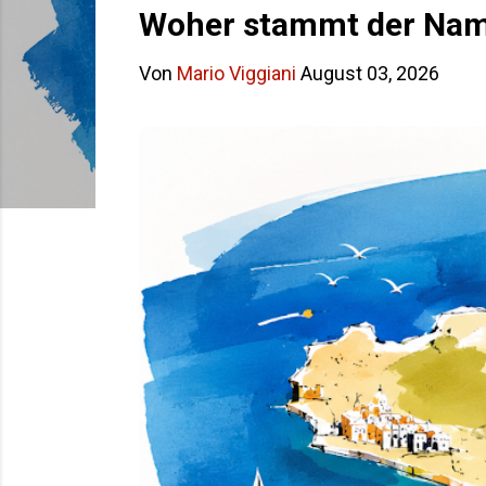
s
Woher stammt der Name
t
Von
Mario Viggiani
August 03, 2026
s