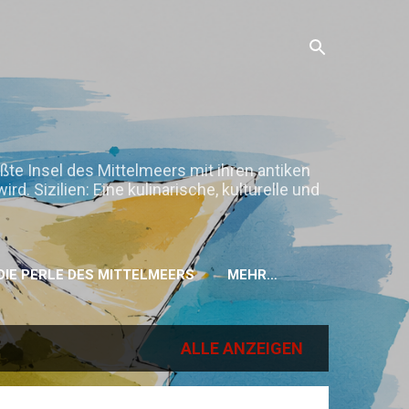
ößte Insel des Mittelmeers mit ihren antiken
. Sizilien: Eine kulinarische, kulturelle und
H DIE PERLE DES MITTELMEERS
MEHR…
ALLE ANZEIGEN