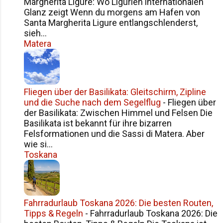
Margherita Ligure: Wo Ligurien internationalen
Küstenstraße SS113 hat man immer
Glanz zeigt Wenn du morgens am Hafen von
wieder Blicke aufs Meer, die schon
Santa Margherita Ligure entlangschlenderst,
beim Durchfahren lohnen. Die Hügel
sieh...
im Hintergrund steigen sanft an –
Matera
typisch sizilianisch eben: Küste
vorne, Berge hinten. Zum Flughafen
Palermo braucht man je nach
Verkehr 45 bis 60 Minuten. Kurzer B...
Fliegen über der Basilikata: Gleitschirm, Zipline
und die Suche nach dem Segelflug
-
Fliegen über
der Basilikata: Zwischen Himmel und Felsen Die
Basilikata ist bekannt für ihre bizarren
Felsformationen und die Sassi di Matera. Aber
wie si...
Toskana
Fahrradurlaub Toskana 2026: Die besten Routen,
Tipps & Regeln
-
Fahrradurlaub Toskana 2026: Die