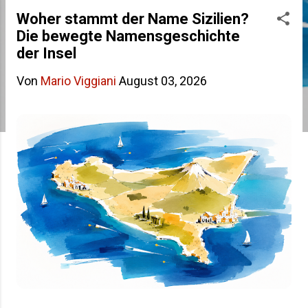
s
Woher stammt der Name Sizilien?
Die bewegte Namensgeschichte
t
der Insel
s
Von
Mario Viggiani
August 03, 2026