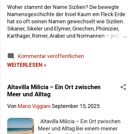
Woher stammt der Name Sizilien? Die bewegte
Namensgeschichte der Insel Kaum ein Fleck Erde
hat so oft seinen Namen gewechselt wie Sizilien.
Sikaner, Sikeler und Elymer, Griechen, Phönizier,
Karthager, Römer, Araber und Normannen – jede
Epoche hat der größten Insel im Mittelmeer eine
eigene Bezeichnung hinterlassen. Wenn du dich
Kommentar veröffentlichen
fragst, warum die Insel heute "Sicilia" heißt und
wie sie in der Antike genannt wurde, findest du
WEITERLESEN »
hier die Antworten – von der dreieckigen Trinakria
über die sagenumwobene Sicania bis zum
heutigen Namen. Woher stammt der Name
Altavilla Milicia – Ein Ort zwischen
Sizilien Inhaltsverzeichnis Die Herkunft des
Meer und Alltag
Namens "Sicilia" Der älteste Name: Trinakria und
Von
Mario Viggiani
September 15, 2025
die drei Kaps Sicania – der Name nach den
Sikanern Die drei vorgriechischen Völker Siziliens
Altavilla Milicia – Ein Ort zwischen
Weitere antike Namen und Legenden Alle Namen
Meer und Alltag Bei einem meiner
Siziliens im Überblick Häufige Fragen zur