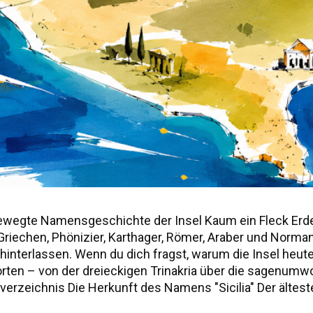
ewegte Namensgeschichte der Insel Kaum ein Fleck Erd
r, Griechen, Phönizier, Karthager, Römer, Araber und Norm
nterlassen. Wenn du dich fragst, warum die Insel heute "S
worten – von der dreieckigen Trinakria über die sagenu
erzeichnis Die Herkunft des Namens "Sicilia" Der älteste
ie drei vorgriechischen Völker Siziliens Weitere antik