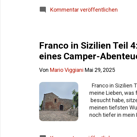
Siziliens im Überblick Häufige Fragen z
Kommentar veröffentlichen
Franco in Sizilien Teil
eines Camper-Abenteu
Von
Mario Viggiani
Mai 29, 2025
Franco in Sizilien
meine Lieben, was f
besucht habe, sitze
meinen tiefsten Wu
noch tiefer in mei
seit meinem Weggan
darüber schreiben 
Aufbruch nach Cefa