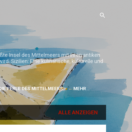
ößte Insel des Mittelmeers mit ihren antiken
. Sizilien: Eine kulinarische, kulturelle und
H DIE PERLE DES MITTELMEERS
MEHR…
ALLE ANZEIGEN