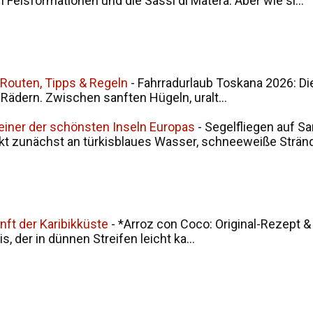
en Felsformationen und die Sassi di Matera. Aber wie si...
 Routen, Tipps & Regeln
-
Fahrradurlaub Toskana 2026: Di
i Rädern. Zwischen sanften Hügeln, uralt...
 einer der schönsten Inseln Europas
-
Segelfliegen auf Sa
kt zunächst an türkisblaues Wasser, schneeweiße Stränd.
nft der Karibikküste
-
*Arroz con Coco: Original-Rezept &
, der in dünnen Streifen leicht ka...