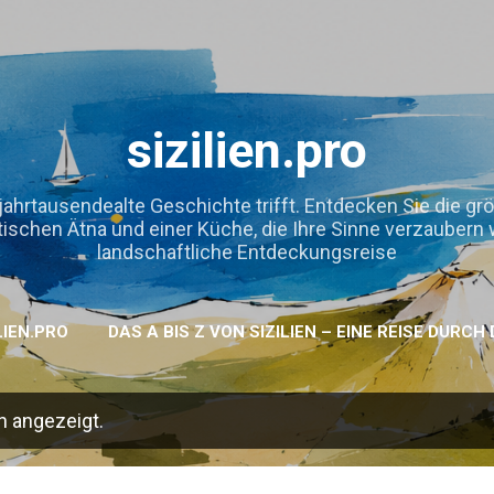
Direkt zum Hauptbereich
sizilien.pro
jahrtausendealte Geschichte trifft. Entdecken Sie die gr
hen Ätna und einer Küche, die Ihre Sinne verzaubern wird
landschaftliche Entdeckungsreise
LIEN.PRO
DAS A BIS Z VON SIZILIEN – EINE REISE DURC
n angezeigt.