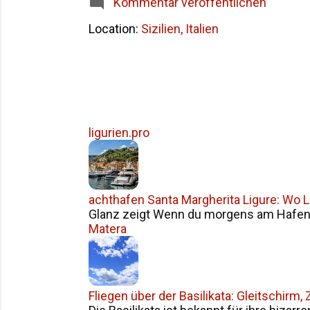
Kommentar veröffentlichen
ich setzten unsere 
Location:
Sizilien, Italien
ligurien.pro
achthafen Santa Margherita Ligure: Wo Li
Glanz zeigt Wenn du morgens am Hafen v
Matera
Fliegen über der Basilikata: Gleitschirm