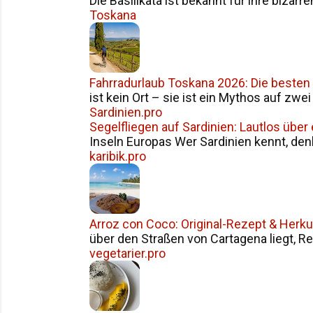
Die Basilikata ist bekannt für ihre bizarr
Toskana
Fahrradurlaub Toskana 2026: Die besten
ist kein Ort – sie ist ein Mythos auf zwe
Sardinien.pro
Segelfliegen auf Sardinien: Lautlos über
Inseln Europas Wer Sardinien kennt, den
karibik.pro
Arroz con Coco: Original-Rezept & Herku
über den Straßen von Cartagena liegt, Reis
vegetarier.pro