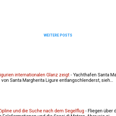
Sizilien-Rundreise fort, und unser nächstes Ziel war Cefa
WEITERE POSTS
gurien internationalen Glanz zeigt
-
Yachthafen Santa Mar
on Santa Margherita Ligure entlangschlenderst, sieh...
, Zipline und die Suche nach dem Segelflug
-
Fliegen über 