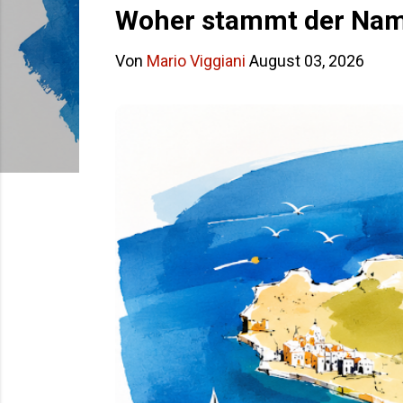
s
Woher stammt der Name
t
Von
Mario Viggiani
August 03, 2026
s