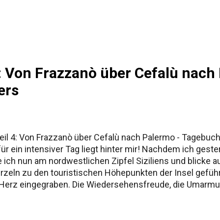
ur Namensgeschichte Siziliens Fazit
 4: Von Frazzanò über Cefalù nac
ers
 Teil 4: Von Frazzanò über Cefalù nach Palermo - Tageb
ür ein intensiver Tag liegt hinter mir! Nachdem ich gest
 ich nun am nordwestlichen Zipfel Siziliens und blicke a
rzeln zu den touristischen Höhepunkten der Insel gefüh
n Herz eingegraben. Die Wiedersehensfreude, die Umarmu
g – all das hat mich so berührt, dass ich euch in den n
möchte. Manche Erlebnisse brauchen einfach mehr Raum,
lù: Perle der Nordküste Aber heute Morgen hieß es Abs