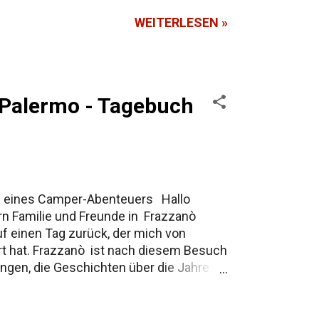
WEITERLESEN »
h Palermo - Tagebuch
uch eines Camper-Abenteuers Hallo
ern Familie und Freunde in Frazzanò
uf einen Tag zurück, der mich von
rt hat. Frazzanò ist nach diesem Besuch
ngen, die Geschichten über die Jahre
ächsten Tagen einen gesonderten Beitrag
 um richtig erzählt zu werden.
chied nehmen. Mein treuer Camper und