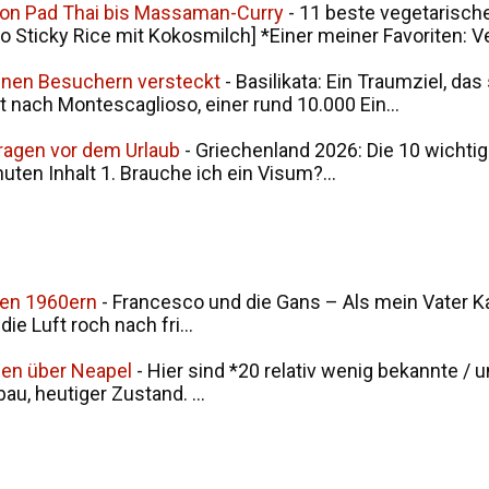
von Pad Thai bis Massaman-Curry
-
11 beste vegetarische
ticky Rice mit Kokosmilch] *Einer meiner Favoriten: V
seinen Besuchern versteckt
-
Basilikata: Ein Traumziel, da
t nach Montescaglioso, einer rund 10.000 Ein...
Fragen vor dem Urlaub
-
Griechenland 2026: Die 10 wichtig
nuten Inhalt 1. Brauche ich ein Visum?...
den 1960ern
-
Francesco und die Gans – Als mein Vater Ka
ie Luft roch nach fri...
men über Neapel
-
Hier sind *20 relativ wenig bekannte / 
u, heutiger Zustand. ...