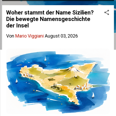
s
Woher stammt der Name Sizilien?
t
Die bewegte Namensgeschichte
s
der Insel
Von
Mario Viggiani
August 03, 2026