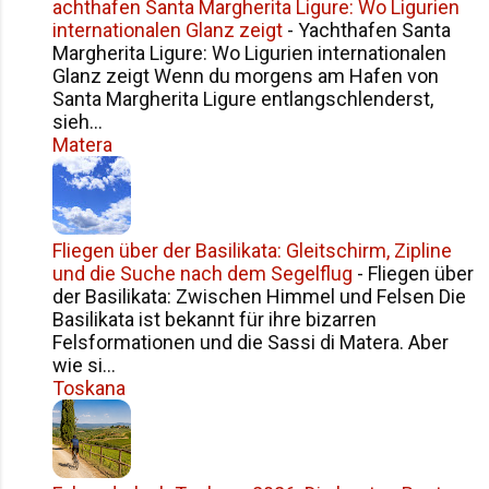
achthafen Santa Margherita Ligure: Wo Ligurien
Druck standen, beschlossen sie, das Thema nicht
internationalen Glanz zeigt
-
Yachthafen Santa
zu ignorieren. Stattdessen hängten sie in der
Margherita Ligure: Wo Ligurien internationalen
Stadt Flugblätter auf mit dem Satz: „Ein Vol...
Glanz zeigt Wenn du morgens am Hafen von
Santa Margherita Ligure entlangschlenderst,
sieh...
Matera
Fliegen über der Basilikata: Gleitschirm, Zipline
und die Suche nach dem Segelflug
-
Fliegen über
der Basilikata: Zwischen Himmel und Felsen Die
Basilikata ist bekannt für ihre bizarren
Felsformationen und die Sassi di Matera. Aber
wie si...
Toskana