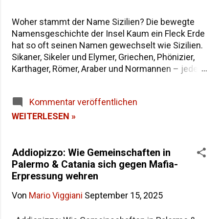
Woher stammt der Name Sizilien? Die bewegte
Namensgeschichte der Insel Kaum ein Fleck Erde
hat so oft seinen Namen gewechselt wie Sizilien.
Sikaner, Sikeler und Elymer, Griechen, Phönizier,
Karthager, Römer, Araber und Normannen – jede
Epoche hat der größten Insel im Mittelmeer eine
eigene Bezeichnung hinterlassen. Wenn du dich
Kommentar veröffentlichen
fragst, warum die Insel heute "Sicilia" heißt und
wie sie in der Antike genannt wurde, findest du
WEITERLESEN »
hier die Antworten – von der dreieckigen Trinakria
über die sagenumwobene Sicania bis zum
heutigen Namen. Woher stammt der Name
Addiopizzo: Wie Gemeinschaften in
Sizilien Inhaltsverzeichnis Die Herkunft des
Palermo & Catania sich gegen Mafia-
Namens "Sicilia" Der älteste Name: Trinakria und
Erpressung wehren
die drei Kaps Sicania – der Name nach den
Von
Mario Viggiani
September 15, 2025
Sikanern Die drei vorgriechischen Völker Siziliens
Weitere antike Namen und Legenden Alle Namen