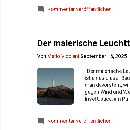
Siziliens im Überblick Häufige Fragen z
Kommentar veröffentlichen
Der malerische Leuchtt
Von
Mario Viggiani
September 16, 2025
Der malerische Leuc
ist eines dieser Ba
man davorsteht, wirk
gegen Wind und Wel
Insel Ustica, am Pu
Meer. Die Insel ist
überall. Wer hin wi
Stunden, je nach Ve
Kommentar veröffentlichen
hinaus aufs offene M