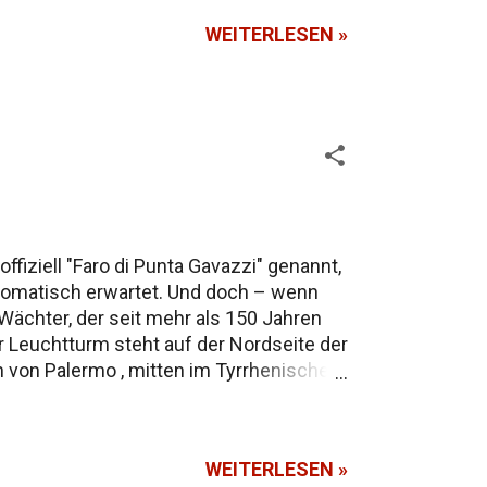
WEITERLESEN »
fiziell "Faro di Punta Gavazzi" genannt,
automatisch erwartet. Und doch – wenn
r Wächter, der seit mehr als 150 Jahren
 Leuchtturm steht auf der Nordseite der
ch von Palermo , mitten im Tyrrhenischen
 Ursprungs, schwarzgraue Lavafelsen
lien. Das dauert zwischen 1 und 2,5
lt. Von hier aus reicht der Blick weit
WEITERLESEN »
..