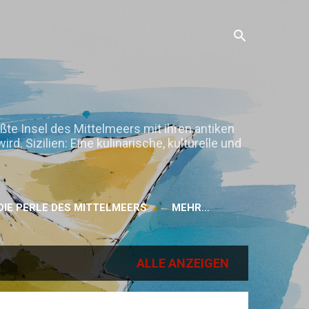
ößte Insel des Mittelmeers mit ihren antiken
. Sizilien: Eine kulinarische, kulturelle und
H DIE PERLE DES MITTELMEERS
MEHR…
ALLE ANZEIGEN