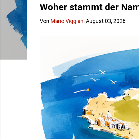
s
Woher stammt der Name
t
Von
Mario Viggiani
August 03, 2026
s