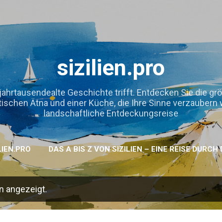
Direkt zum Hauptbereich
sizilien.pro
jahrtausendealte Geschichte trifft. Entdecken Sie die gr
hen Ätna und einer Küche, die Ihre Sinne verzaubern wird
landschaftliche Entdeckungsreise
LIEN.PRO
DAS A BIS Z VON SIZILIEN – EINE REISE DURC
n angezeigt.