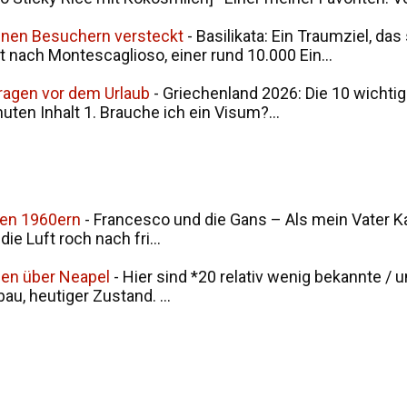
seinen Besuchern versteckt
-
Basilikata: Ein Traumziel, da
t nach Montescaglioso, einer rund 10.000 Ein...
Fragen vor dem Urlaub
-
Griechenland 2026: Die 10 wichtig
nuten Inhalt 1. Brauche ich ein Visum?...
den 1960ern
-
Francesco und die Gans – Als mein Vater Ka
ie Luft roch nach fri...
men über Neapel
-
Hier sind *20 relativ wenig bekannte / 
u, heutiger Zustand. ...