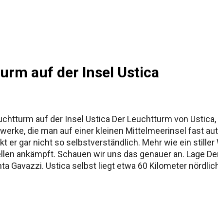
ur Namensgeschichte Siziliens Fazit
urm auf der Insel Ustica
htturm auf der Insel Ustica Der Leuchtturm von Ustica, of
uwerke, die man auf einer kleinen Mittelmeerinsel fast 
t er gar nicht so selbstverständlich. Mehr wie ein stille
len ankämpft. Schauen wir uns das genauer an. Lage Der
nta Gavazzi. Ustica selbst liegt etwa 60 Kilometer nördli
 winzig: rund 8,65 Quadratkilometer Fläche, vulkanischen
ll, kommt mit der Fähre oder dem Tragflächenboot von Sizi
rbindung. Der Standort des Leuchtturms ist bewusst gewäh
eer. Genau das war nötig, denn Ustica liegt auf alten Ha.