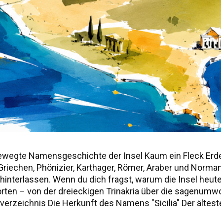
ewegte Namensgeschichte der Insel Kaum ein Fleck Erd
r, Griechen, Phönizier, Karthager, Römer, Araber und Norm
nterlassen. Wenn du dich fragst, warum die Insel heute "S
worten – von der dreieckigen Trinakria über die sagenu
erzeichnis Die Herkunft des Namens "Sicilia" Der älteste
ie drei vorgriechischen Völker Siziliens Weitere antik