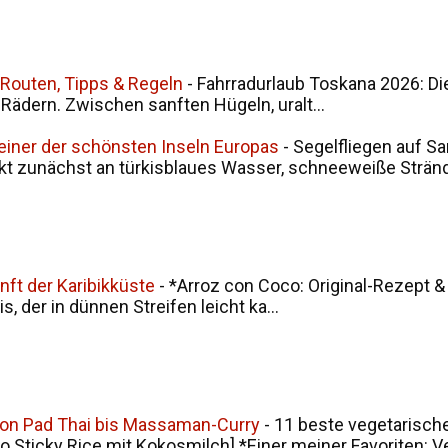
 Routen, Tipps & Regeln
-
Fahrradurlaub Toskana 2026: Di
i Rädern. Zwischen sanften Hügeln, uralt...
 einer der schönsten Inseln Europas
-
Segelfliegen auf Sa
kt zunächst an türkisblaues Wasser, schneeweiße Stränd.
nft der Karibikküste
-
*Arroz con Coco: Original-Rezept &
, der in dünnen Streifen leicht ka...
von Pad Thai bis Massaman-Curry
-
11 beste vegetarische
ticky Rice mit Kokosmilch] *Einer meiner Favoriten: V