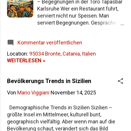
– Begegnungen in der Toro Tapasbar
Namensgeschichte Siziliens Fazit
Karlsruhe Wer ein Restaurant führt,
serviert nicht nur Speisen. Man
serviert Begegnungen. Gespräche.
Biografien. In meinem Restaurant
Toro Tapasbar in Karlsruhe wird das
Kommentar veröffentlichen
besonders deutlich. Zwischen
Espressotassen und Tapas tellern
Location:
95034 Bronte, Catania, Italien
entstehen Geschichten, die größer
WEITERLESEN »
sind als jede Speisekarte. Eine dieser
Geschichten beginnt mit Felix. Und
mit Sizilien. Ein Café in der Toro
Bevölkerungs Trends in Sizilien
Tapasbar Karlsruhe – und plötzlich
Von
Mario Viggiani
November 14, 2025
eine Lebensreise Felix ist einer
dieser Gäste, mit denen man sich
gern auf einen Kaffee
Demographische Trends in Sizilien Sizilien –
zusammensetzt. Kein lautes
größte Insel im Mittelmeer, kulturell bunt,
Auftreten, kein großes Theater. Er
geographisch vielfältig. Aber wenn man auf die
hört zu. Erzählt ruhig. Und
Bevölkerung schaut, verändert sich das Bild