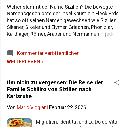
Woher stammt der Name Sizilien? Die bewegte
Namensgeschichte der Insel Kaum ein Fleck Erde
hat so oft seinen Namen gewechselt wie Sizilien.
Sikaner, Sikeler und Elymer, Griechen, Phönizier,
Karthager, Römer, Araber und Normannen – jede
Epoche hat der größten Insel im Mittelmeer eine
eigene Bezeichnung hinterlassen. Wenn du dich
Kommentar veröffentlichen
fragst, warum die Insel heute "Sicilia" heißt und
wie sie in der Antike genannt wurde, findest du
WEITERLESEN »
hier die Antworten – von der dreieckigen Trinakria
über die sagenumwobene Sicania bis zum
heutigen Namen. Woher stammt der Name
Um nicht zu vergessen: Die Reise der
Sizilien Inhaltsverzeichnis Die Herkunft des
Familie Schiliro von Sizilien nach
Namens "Sicilia" Der älteste Name: Trinakria und
Karlsruhe
die drei Kaps Sicania – der Name nach den
Von
Mario Viggiani
Februar 22, 2026
Sikanern Die drei vorgriechischen Völker Siziliens
Weitere antike Namen und Legenden Alle Namen
Migration, Identität und La Dolce Vita
Siziliens im Überblick Häufige Fragen zur