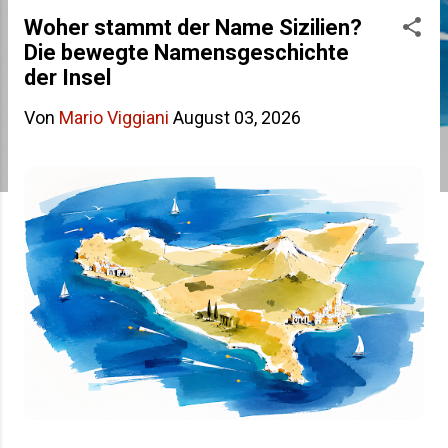
s
Woher stammt der Name Sizilien?
Die bewegte Namensgeschichte
t
der Insel
s
Von
Mario Viggiani
August 03, 2026