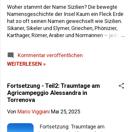
Woher stammt der Name Sizilien? Die bewegte
Namensgeschichte der Insel Kaum ein Fleck Erde
hat so oft seinen Namen gewechselt wie Sizilien.
Sikaner, Sikeler und Elymer, Griechen, Phönizier,
Karthager, Römer, Araber und Normannen – jede
Epoche hat der größten Insel im Mittelmeer eine
eigene Bezeichnung hinterlassen. Wenn du dich
Kommentar veröffentlichen
fragst, warum die Insel heute "Sicilia" heißt und
wie sie in der Antike genannt wurde, findest du
WEITERLESEN »
hier die Antworten – von der dreieckigen Trinakria
über die sagenumwobene Sicania bis zum
heutigen Namen. Woher stammt der Name
Fortsetzung - Teil2: Traumtage am
Sizilien Inhaltsverzeichnis Die Herkunft des
Agricampeggio Alessandra in
Namens "Sicilia" Der älteste Name: Trinakria und
Torrenova
die drei Kaps Sicania – der Name nach den
Von
Mario Viggiani
Mai 25, 2025
Sikanern Die drei vorgriechischen Völker Siziliens
Weitere antike Namen und Legenden Alle Namen
Fortsetzung: Traumtage am
Siziliens im Überblick Häufige Fragen zur