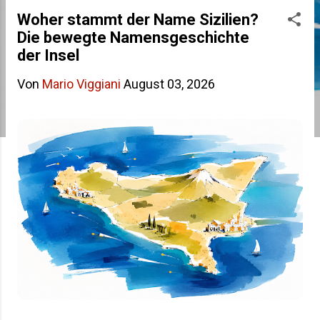
s
Woher stammt der Name Sizilien?
Die bewegte Namensgeschichte
t
der Insel
s
Von
Mario Viggiani
August 03, 2026