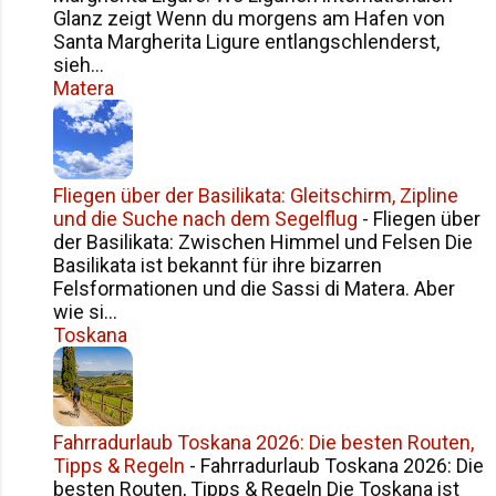
Lage dieses Campingplatzes ist
Glanz zeigt Wenn du morgens am Hafen von
Santa Margherita Ligure entlangschlenderst,
einfach spektakulär. Wir befinden
sieh...
uns auf halber Strecke zwischen
Matera
Milazzo und Cefalù - zwei absolute
Perlen Siziliens. Das Meer liegt uns
buchstäblich zu Füßen, nur wenige
Schritte vom Camper entfernt. Von
Fliegen über der Basilikata: Gleitschirm, Zipline
meinem Fenster aus kann ich die
und die Suche nach dem Segelflug
-
Fliegen über
Wellen beobachten, die sanft an den
der Basilikata: Zwischen Himmel und Felsen Die
Kieselstrand plätscheren. Der...
Basilikata ist bekannt für ihre bizarren
Felsformationen und die Sassi di Matera. Aber
wie si...
Toskana
Fahrradurlaub Toskana 2026: Die besten Routen,
Tipps & Regeln
-
Fahrradurlaub Toskana 2026: Die
besten Routen, Tipps & Regeln Die Toskana ist