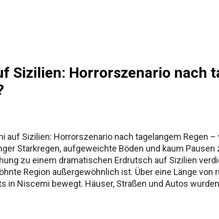
ur Namensgeschichte Siziliens Fazit
uf Sizilien: Horrorszenario nach
?
i auf Sizilien: Horrorszenario nach tagelangem Regen – w
nger Starkregen, aufgeweichte Böden und kaum Pausen z
hung zu einem dramatischen Erdrutsch auf Sizilien verdic
nte Region außergewöhnlich ist. Über eine Länge von ru
s in Niscemi bewegt. Häuser, Straßen und Autos wurden 
Außenwelt abgeschnitten. Mehr als 1.500 Menschen mus
nzelereignis klingt, fügt sich in ein größeres Muster ein.
gen. Der aktuelle Erdrutsch ist deshalb nicht nur eine lo