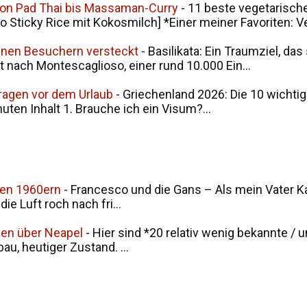
von Pad Thai bis Massaman-Curry
-
11 beste vegetarische
ticky Rice mit Kokosmilch] *Einer meiner Favoriten: V
seinen Besuchern versteckt
-
Basilikata: Ein Traumziel, da
t nach Montescaglioso, einer rund 10.000 Ein...
Fragen vor dem Urlaub
-
Griechenland 2026: Die 10 wichtig
nuten Inhalt 1. Brauche ich ein Visum?...
den 1960ern
-
Francesco und die Gans – Als mein Vater Ka
ie Luft roch nach fri...
men über Neapel
-
Hier sind *20 relativ wenig bekannte / 
u, heutiger Zustand. ...