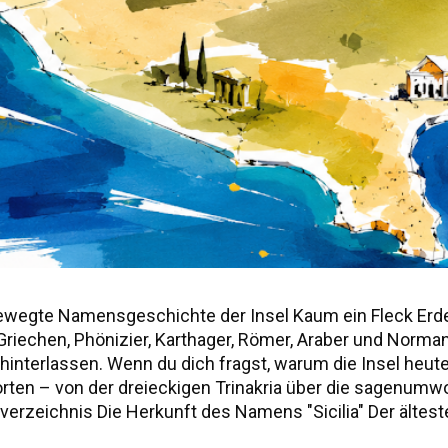
ewegte Namensgeschichte der Insel Kaum ein Fleck Erd
r, Griechen, Phönizier, Karthager, Römer, Araber und Norm
nterlassen. Wenn du dich fragst, warum die Insel heute "S
worten – von der dreieckigen Trinakria über die sagenu
erzeichnis Die Herkunft des Namens "Sicilia" Der älteste
ie drei vorgriechischen Völker Siziliens Weitere antik