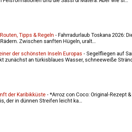
en Felsformationen und die Sassi di Matera. Aber wie si...
 Routen, Tipps & Regeln
-
Fahrradurlaub Toskana 2026: Di
i Rädern. Zwischen sanften Hügeln, uralt...
 einer der schönsten Inseln Europas
-
Segelfliegen auf Sa
kt zunächst an türkisblaues Wasser, schneeweiße Stränd.
nft der Karibikküste
-
*Arroz con Coco: Original-Rezept &
, der in dünnen Streifen leicht ka...