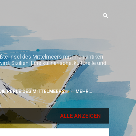
ößte Insel des Mittelmeers mit ihren antiken
. Sizilien: Eine kulinarische, kulturelle und
H DIE PERLE DES MITTELMEERS
MEHR…
ALLE ANZEIGEN