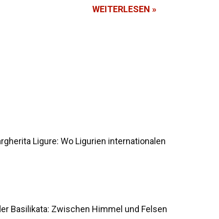
WEITERLESEN »
drutsch auf Sizilien passiert? Der
gherita Ligure: Wo Ligurien internationalen
der Basilikata: Zwischen Himmel und Felsen