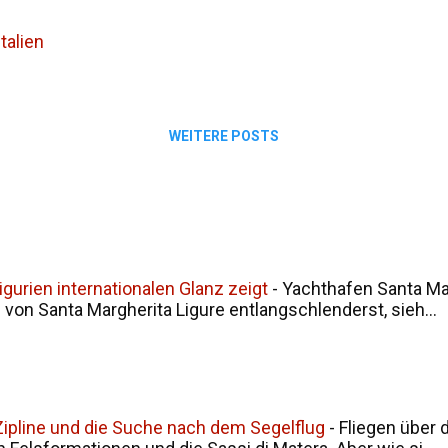
tischer und gesellschaftlicher Tragweite. Was ist beim Er
talien
WEITERE POSTS
gurien internationalen Glanz zeigt
-
Yachthafen Santa Mar
on Santa Margherita Ligure entlangschlenderst, sieh...
, Zipline und die Suche nach dem Segelflug
-
Fliegen über 