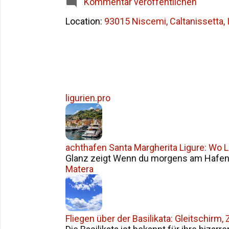
Kommentar veröffentlichen
Warnsignal mit poli
Location:
93015 Niscemi, Caltanissetta, I
Auslös...
ligurien.pro
achthafen Santa Margherita Ligure: Wo Li
Glanz zeigt Wenn du morgens am Hafen v
Matera
Fliegen über der Basilikata: Gleitschirm