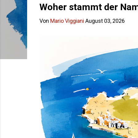
s
Woher stammt der Name
t
Von
Mario Viggiani
August 03, 2026
s