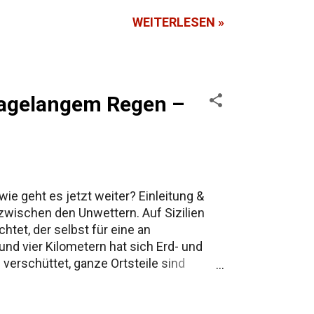
WEITERLESEN »
 tagelangem Regen –
ie geht es jetzt weiter? Einleitung &
wischen den Unwettern. Auf Sizilien
htet, der selbst für eine an
nd vier Kilometern hat sich Erd- und
verschüttet, ganze Ortsteile sind
sten evakuiert werden. Was zunächst
 Süditalien kämpft seit Jahren mit immer
kale Katastrophe, sondern auch ein