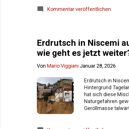
Siziliens im Überblick Häufige Fragen z
Kommentar veröffentlichen
Erdrutsch in Niscemi a
wie geht es jetzt weiter
Von
Mario Viggiani
Januar 28, 2026
Erdrutsch in Niscem
Hintergrund Tagela
hat sich diese Misc
Naturgefahren gewöh
Geröllmasse talwärt
zeitweise von der 
wie ein extremes Ei
heftigeren Wetterla