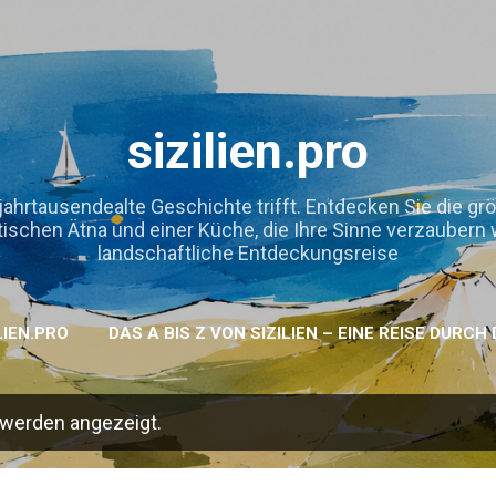
Direkt zum Hauptbereich
sizilien.pro
jahrtausendealte Geschichte trifft. Entdecken Sie die gr
hen Ätna und einer Küche, die Ihre Sinne verzaubern wird
landschaftliche Entdeckungsreise
LIEN.PRO
DAS A BIS Z VON SIZILIEN – EINE REISE DURC
 werden angezeigt.