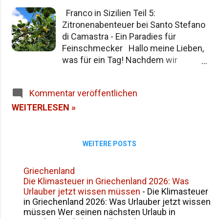
Siziliens im Überblick Häufige Fragen zur
Franco in Sizilien Teil 5:
Namensgeschichte Siziliens Fazit
Zitronenabenteuer bei Santo Stefano
di Camastra - Ein Paradies für
Feinschmecker Hallo meine Lieben,
was für ein Tag! Nachdem wir
gestern den äußersten westlichen
Zipfel Siziliens erreicht und auf dem
Kommentar veröffentlichen
Campingplatz übernachtet hatten,
führte uns unsere Reise heute durch
WEITERLESEN »
eine der fruchtbarsten und
duftendsten Regionen der Insel. Die
Fahrt entlang der Nordküste Siziliens
WEITERE POSTS
, vorbei an Palermo bis zu unserem
gestrigen Übernachtungsplatz, war
Griechenland
bereits spektakulär - aber was heute
Die Klimasteuer in Griechenland 2026: Was
passierte, übertraf alle meine
Urlauber jetzt wissen müssen
-
Die Klimasteuer
Erwartungen! Die Entdeckung: Ein
in Griechenland 2026: Was Urlauber jetzt wissen
müssen Wer seinen nächsten Urlaub in
Zitronenparadies abseits der