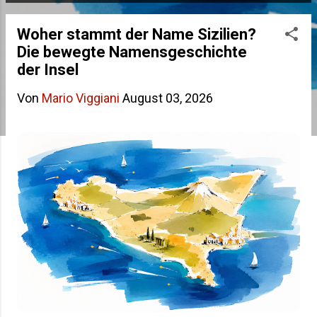
s
Woher stammt der Name Sizilien?
t
Die bewegte Namensgeschichte
s
der Insel
Von
Mario Viggiani
August 03, 2026