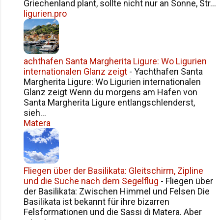
Griechenland plant, sollte nicht nur an Sonne, Str...
Touristenpfade Beim Erkunden der
ligurien.pro
Landschaft unweit von Santo
Stefano di Camastra - einem
charmanten Küstenort, der vor allem
für seine Keramikkunst bekannt ist -
achthafen Santa Margherita Ligure: Wo Ligurien
entdeckten wir etwas, das mein Herz
internationalen Glanz zeigt
-
Yachthafen Santa
höher schlagen ließ: eine
Margherita Ligure: Wo Ligurien internationalen
Zitronenplantage , wie sie
Glanz zeigt Wenn du morgens am Hafen von
bilderbuchmäßiger nicht hätte sein
Santa Margherita Ligure entlangschlenderst,
können. Schon von weitem sahen wir
sieh...
Matera
die leuchtend gelben ...
Fliegen über der Basilikata: Gleitschirm, Zipline
und die Suche nach dem Segelflug
-
Fliegen über
der Basilikata: Zwischen Himmel und Felsen Die
Basilikata ist bekannt für ihre bizarren
Felsformationen und die Sassi di Matera. Aber