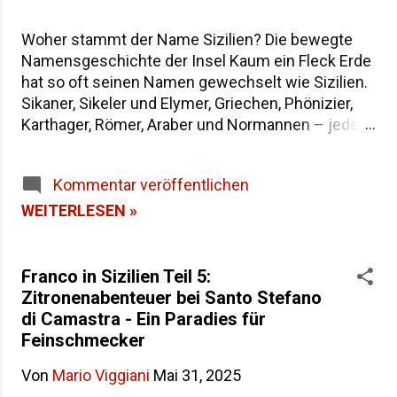
Woher stammt der Name Sizilien? Die bewegte
Namensgeschichte der Insel Kaum ein Fleck Erde
hat so oft seinen Namen gewechselt wie Sizilien.
Sikaner, Sikeler und Elymer, Griechen, Phönizier,
Karthager, Römer, Araber und Normannen – jede
Epoche hat der größten Insel im Mittelmeer eine
eigene Bezeichnung hinterlassen. Wenn du dich
Kommentar veröffentlichen
fragst, warum die Insel heute "Sicilia" heißt und
wie sie in der Antike genannt wurde, findest du
WEITERLESEN »
hier die Antworten – von der dreieckigen Trinakria
über die sagenumwobene Sicania bis zum
heutigen Namen. Woher stammt der Name
Franco in Sizilien Teil 5:
Sizilien Inhaltsverzeichnis Die Herkunft des
Zitronenabenteuer bei Santo Stefano
Namens "Sicilia" Der älteste Name: Trinakria und
di Camastra - Ein Paradies für
die drei Kaps Sicania – der Name nach den
Feinschmecker
Sikanern Die drei vorgriechischen Völker Siziliens
Von
Mario Viggiani
Mai 31, 2025
Weitere antike Namen und Legenden Alle Namen