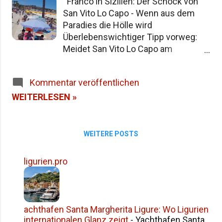
Franco in Sizilien: Der Schock von
Siziliens im Überblick Häufige Fragen zur
San Vito Lo Capo - Wenn aus dem
Namensgeschichte Siziliens Fazit
Paradies die Hölle wird
Überlebenswichtiger Tipp vorweg:
Meidet San Vito Lo Capo am
Wochenende! Liebe Reisefreunde,
heute muss ich euch einen Schock
Kommentar veröffentlichen
ersparen, den ich selbst durchleben
musste. Was wir (Lidia und ich)
WEITERLESEN »
heute in San Vito Lo Capo erlebt
haben, hat mich sprachlos gemacht.
Wenn ich euch nicht die Fotos
WEITERE POSTS
zeigen würde, würdet ihr es nicht
glauben. Ich selbst kann es kaum
ligurien.pro
fassen. Von der Entdeckung zum
Alptraum: Mein San Vito Lo Capo
Dilemma Vor einigen Tagen war ich
zum ersten Mal hier. Es war ein ganz
achthafen Santa Margherita Ligure: Wo Ligurien
normaler Wochentag. Ich parkte
internationalen Glanz zeigt
-
Yachthafen Santa