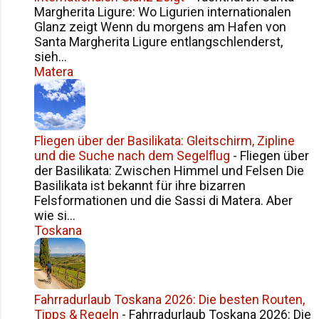
meinen Camper, ging zum Strand
Margherita Ligure: Wo Ligurien internationalen
und dachte: "Franco, du hast einen
Glanz zeigt Wenn du morgens am Hafen von
Santa Margherita Ligure entlangschlenderst,
Geheimtipp entdeckt!" Der Strand
sieh...
von San Vito Lo Capo lag praktisch
Matera
verlassen vor mir. Türkisblaues
Wasser, weißer Sand, eine Handvoll
Spaziergänger – das war alles. Ich
fühlte mich wie ein Entdecker, der
Fliegen über der Basilikata: Gleitschirm, Zipline
eine versteckte Perle gefunden
und die Suche nach dem Segelflug
-
Fliegen über
hatte. Die Fotos, die ich machte,
der Basilikata: Zwischen Himmel und Felsen Die
zeigten einen Traumstrand, wie m...
Basilikata ist bekannt für ihre bizarren
Felsformationen und die Sassi di Matera. Aber
wie si...
Toskana
Fahrradurlaub Toskana 2026: Die besten Routen,
Tipps & Regeln
-
Fahrradurlaub Toskana 2026: Die