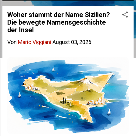
s
Woher stammt der Name Sizilien?
t
Die bewegte Namensgeschichte
s
der Insel
Von
Mario Viggiani
August 03, 2026