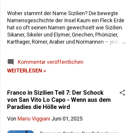
Woher stammt der Name Sizilien? Die bewegte
Namensgeschichte der Insel Kaum ein Fleck Erde
hat so oft seinen Namen gewechselt wie Sizilien.
Sikaner, Sikeler und Elymer, Griechen, Phönizier,
Karthager, Römer, Araber und Normannen – jede
Epoche hat der größten Insel im Mittelmeer eine
eigene Bezeichnung hinterlassen. Wenn du dich
Kommentar veröffentlichen
fragst, warum die Insel heute "Sicilia" heißt und
wie sie in der Antike genannt wurde, findest du
WEITERLESEN »
hier die Antworten – von der dreieckigen Trinakria
über die sagenumwobene Sicania bis zum
heutigen Namen. Woher stammt der Name
Franco in Sizilien Teil 7: Der Schock
Sizilien Inhaltsverzeichnis Die Herkunft des
von San Vito Lo Capo - Wenn aus dem
Namens "Sicilia" Der älteste Name: Trinakria und
Paradies die Hölle wird
die drei Kaps Sicania – der Name nach den
Von
Mario Viggiani
Juni 01, 2025
Sikanern Die drei vorgriechischen Völker Siziliens
Weitere antike Namen und Legenden Alle Namen