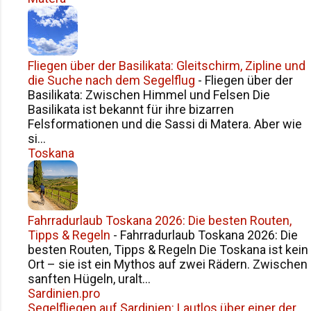
bei Antonella . Viele Jahre lang führte
Antonella eine Änderungsschneiderei
im Passagehof in Karlsruhe. Doch wer
sie kannte, wusste: Für sie war das nie
Fliegen über der Basilikata: Gleitschirm, Zipline und
einfach nur eine Schneiderei. Es war ihr
die Suche nach dem Segelflug
-
Fliegen über der
Atelier. Ihr kleines Designstudio. Ihr
Basilikata: Zwischen Himmel und Felsen Die
persönlicher Showroom. Dort arbeitete
Basilikata ist bekannt für ihre bizarren
sie mit Stoffen, Schnitten und Ideen –
Felsformationen und die Sassi di Matera. Aber wie
si...
mit einer Präzision, die nur Menschen
Toskana
besitzen, die Mode nicht nur herstellen,
sondern fühlen . Und genau dort
begann auch eine Fr...
Fahrradurlaub Toskana 2026: Die besten Routen,
Tipps & Regeln
-
Fahrradurlaub Toskana 2026: Die
besten Routen, Tipps & Regeln Die Toskana ist kein
Ort – sie ist ein Mythos auf zwei Rädern. Zwischen
sanften Hügeln, uralt...
Sardinien.pro
Segelfliegen auf Sardinien: Lautlos über einer der