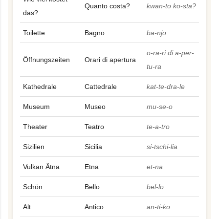
Quanto costa?
kwan-to ko-sta?
das?
Toilette
Bagno
ba-njo
o-ra-ri di a-per-
Öffnungszeiten
Orari di apertura
tu-ra
Kathedrale
Cattedrale
kat-te-dra-le
Museum
Museo
mu-se-o
Theater
Teatro
te-a-tro
Sizilien
Sicilia
si-tschi-lia
Vulkan Ätna
Etna
et-na
Schön
Bello
bel-lo
Alt
Antico
an-ti-ko