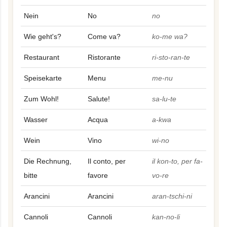
Nein
No
no
Wie geht's?
Come va?
ko-me wa?
Restaurant
Ristorante
ri-sto-ran-te
Speisekarte
Menu
me-nu
Zum Wohl!
Salute!
sa-lu-te
Wasser
Acqua
a-kwa
Wein
Vino
wi-no
Die Rechnung,
Il conto, per
il kon-to, per fa-
bitte
favore
vo-re
Arancini
Arancini
aran-tschi-ni
Cannoli
Cannoli
kan-no-li