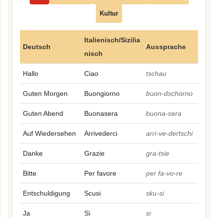
Kultur
Italienisch/Sizilia
Deutsch
Aussprache
nisch
Hallo
Ciao
tschau
Guten Morgen
Buongiorno
buon-dschorno
Guten Abend
Buonasera
buona-sera
Auf Wiedersehen
Arrivederci
arri-ve-dertschi
Danke
Grazie
gra-tsie
Bitte
Per favore
per fa-vo-re
Entschuldigung
Scusi
sku-si
Ja
Sì
si