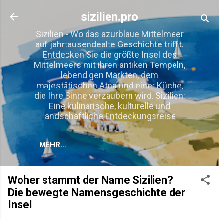
Direkt zum Hauptbereich
sizilien.pro
Sizilien - Wo das azurblaue Mittelmeer
auf jahrtausendealte Geschichte trifft.
Entdecken Sie die größte Insel des
Mittelmeers mit ihren antiken Tempeln,
lebendigen Märkten, dem
majestätischen Ätna und einer Küche,
die Ihre Sinne verzaubern wird. Sizilien:
Eine kulinarische, kulturelle und
landschaftliche Entdeckungsreise
MEHR…
Woher stammt der Name Sizilien?
Die bewegte Namensgeschichte der
Insel