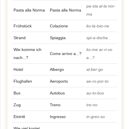
pa-sta al-la nor-
Pasta alla Norma
Pasta alla Norma
ma
Frühstück
Colazione
ko-la-tsio-ne
Strand
Spiaggia
spi-a-dscha
Wie komme ich
ko-me ar-ri-vo
Come arrivo a...?
nach...?
a...?
Hotel
Albergo
al-ber-go
Flughafen
Aeroporto
ae-ro-por-to
Bus
Autobus
au-to-bus
Zug
Treno
tre-no
Eintritt
Ingresso
in-gres-so
Wie viel kostet