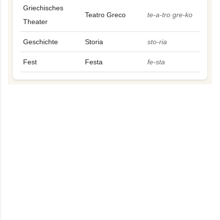
Griechisches
Teatro Greco
te-a-tro gre-ko
Theater
Geschichte
Storia
sto-ria
Fest
Festa
fe-sta
K
o
m
m
e
n
t