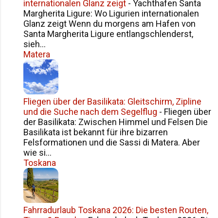
internationalen Glanz zeigt
-
Yachthafen Santa
sich Süditalien von einer ruhigen, fast
Margherita Ligure: Wo Ligurien internationalen
zurückhaltenden Seite. Wer genauer
Glanz zeigt Wenn du morgens am Hafen von
hinsieht, entdeckt eine Landschaft
Santa Margherita Ligure entlangschlenderst,
voller Geschichten – und eine
sieh...
Vergangenheit, die dramatischer ist
Matera
als viele Reiseführer vermuten
lassen. Geschichte: Die Stadt, die der
Vulkan verschluckte Mascali ist einer
jener Orte, deren Geschichte eng ...
Fliegen über der Basilikata: Gleitschirm, Zipline
und die Suche nach dem Segelflug
-
Fliegen über
der Basilikata: Zwischen Himmel und Felsen Die
Basilikata ist bekannt für ihre bizarren
Felsformationen und die Sassi di Matera. Aber
wie si...
Toskana
Fahrradurlaub Toskana 2026: Die besten Routen,