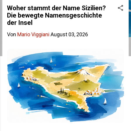
s
Woher stammt der Name Sizilien?
Die bewegte Namensgeschichte
t
der Insel
s
Von
Mario Viggiani
August 03, 2026