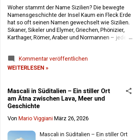
Woher stammt der Name Sizilien? Die bewegte
Namensgeschichte der Insel Kaum ein Fleck Erde
hat so oft seinen Namen gewechselt wie Sizilien.
Sikaner, Sikeler und Elymer, Griechen, Phönizier,
Karthager, Römer, Araber und Normannen – jede
Epoche hat der größten Insel im Mittelmeer eine
eigene Bezeichnung hinterlassen. Wenn du dich
Kommentar veröffentlichen
fragst, warum die Insel heute "Sicilia" heißt und
wie sie in der Antike genannt wurde, findest du
WEITERLESEN »
hier die Antworten – von der dreieckigen Trinakria
über die sagenumwobene Sicania bis zum
heutigen Namen. Woher stammt der Name
Mascali in Süditalien – Ein stiller Ort
Sizilien Inhaltsverzeichnis Die Herkunft des
am Ätna zwischen Lava, Meer und
Namens "Sicilia" Der älteste Name: Trinakria und
Geschichte
die drei Kaps Sicania – der Name nach den
Von
Mario Viggiani
März 26, 2026
Sikanern Die drei vorgriechischen Völker Siziliens
Weitere antike Namen und Legenden Alle Namen
Mascali in Süditalien – Ein stiller Ort
Siziliens im Überblick Häufige Fragen zur