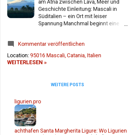
am Ätna zwischen Lava, Meer und
Namensgeschichte Siziliens Fazit
Geschichte Einleitung: Mascali in
Süditalien – ein Ort mit leiser
Spannung Manchmal beginnt eine
Reise nicht mit einem großen
Ereignis. Sondern mit einem Gefühl.
Kommentar veröffentlichen
Ein schmaler Straßenabschnitt, ein
leises Rumpeln aus der Ferne, der
Location:
95016 Mascali, Catania, Italien
Geruch von Meer und Staub. Genau
WEITERLESEN »
so fühlt sich Mascali an – eine kleine
Gemeinde an der Ostküste von
Sizilien , zwischen Zitronenhainen,
WEITERE POSTS
Lavagestein und dem gewaltigen
Schatten des Ätna . Mascali ist kein
ligurien.pro
berühmter Ferienort. Keine
Postkartenidylle im klassischen
Sinne. Und vielleicht liegt genau darin
seine Stärke. Denn hier, nur wenige
achthafen Santa Margherita Ligure: Wo Ligurien
Kilometer nördlich von Catania , zeigt