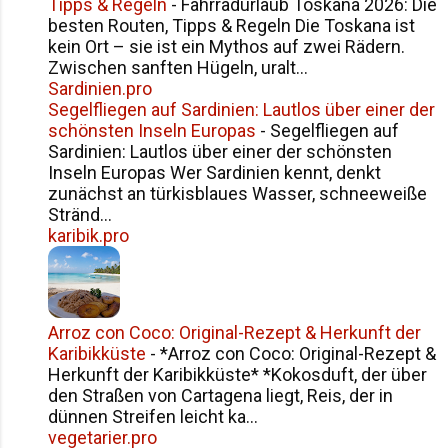
Tipps & Regeln
-
Fahrradurlaub Toskana 2026: Die
besten Routen, Tipps & Regeln Die Toskana ist
kein Ort – sie ist ein Mythos auf zwei Rädern.
Zwischen sanften Hügeln, uralt...
Sardinien.pro
Segelfliegen auf Sardinien: Lautlos über einer der
schönsten Inseln Europas
-
Segelfliegen auf
Sardinien: Lautlos über einer der schönsten
Inseln Europas Wer Sardinien kennt, denkt
zunächst an türkisblaues Wasser, schneeweiße
Stränd...
karibik.pro
Arroz con Coco: Original-Rezept & Herkunft der
Karibikküste
-
*Arroz con Coco: Original-Rezept &
Herkunft der Karibikküste* *Kokosduft, der über
den Straßen von Cartagena liegt, Reis, der in
dünnen Streifen leicht ka...
vegetarier.pro