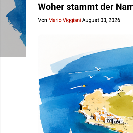
s
Woher stammt der Name
t
Von
Mario Viggiani
August 03, 2026
s