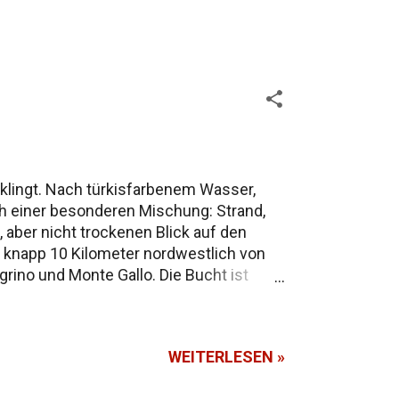
klingt. Nach türkisfarbenem Wasser,
ach einer besonderen Mischung: Strand,
, aber nicht trockenen Blick auf den
t knapp 10 Kilometer nordwestlich von
rino und Monte Gallo. Die Bucht ist
 man bei normalem Verkehr 20–25 Minuten
6 fährt regelmäßig, in der Hochsaison
ondello fährt, sollte Geduld und Humor
WEITERLESEN »
llo bei Palermo....