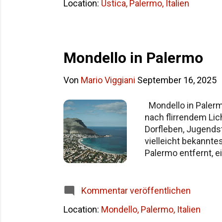
Location:
Ustica, Palermo, Italien
Mondello in Palermo
Von
Mario Viggiani
September 16, 2025
Mondello in Palerm
nach flirrendem Lic
Dorfleben, Jugendsti
vielleicht bekannte
Palermo entfernt, e
sichelförmig, knap
vom Zentrum. Wer d
im 15-Minuten-Takt
Kommentar veröffentlichen
mitbringen – der Ver
Location:
Mondello, Palermo, Italien