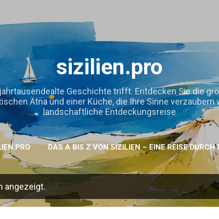
Direkt zum Hauptbereich
sizilien.pro
jahrtausendealte Geschichte trifft. Entdecken Sie die gr
hen Ätna und einer Küche, die Ihre Sinne verzaubern wird
landschaftliche Entdeckungsreise
LIEN.PRO
DAS A BIS Z VON SIZILIEN – EINE REISE DURC
n angezeigt.