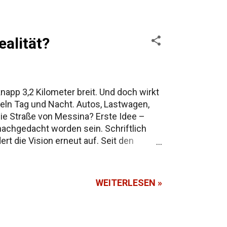
ealität?
napp 3,2 Kilometer breit. Und doch wirkt
ndeln Tag und Nacht. Autos, Lastwagen,
die Straße von Messina? Erste Idee –
nachgedacht worden sein. Schriftlich
ert die Vision erneut auf. Seit den
s „Jetzt aber wirklich“. Steckbrief:
a. 3.300 m (Hauptspannweite geplant:
WEITERLESEN »