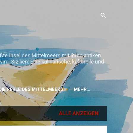
ößte Insel des Mittelmeers mit ihren antiken
. Sizilien: Eine kulinarische, kulturelle und
H DIE PERLE DES MITTELMEERS
MEHR…
ALLE ANZEIGEN