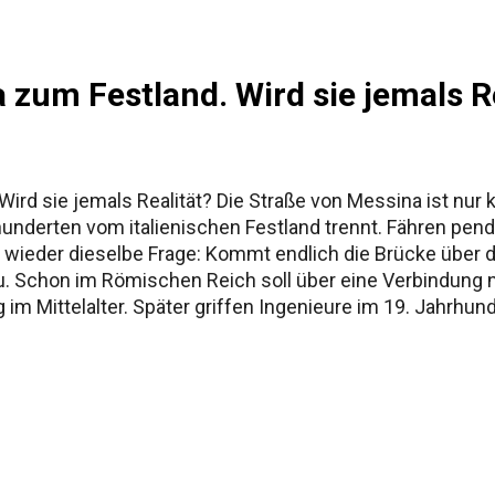
 zum Festland. Wird sie jemals R
rd sie jemals Realität? Die Straße von Messina ist nur k
hrhunderten vom italienischen Festland trennt. Fähren pe
er wieder dieselbe Frage: Kommt endlich die Brücke über 
neu. Schon im Römischen Reich soll über eine Verbindung 
im Mittelalter. Später griffen Ingenieure im 19. Jahrhund
äne, politische Debatten. Jedes Jahrzehnt gibt es ein neue
e von Messina, zwischen Sizilien und Kalabrien Länge: c
ebrücken...