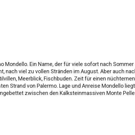
o Mondello. Ein Name, der für viele sofort nach Sommer 
ht, nach viel zu vollen Stränden im August. Aber auch n
lvillen, Meerblick, Fischbuden. Zeit für einen nüchternen
sten Strand von Palermo. Lage und Anreise Mondello lieg
ingebettet zwischen den Kalksteinmassiven Monte Pelleg
p 1,5 Kilometer lang. Die Anfahrt? Mit dem Auto braucht
en Bus nimmt, rechnet eher mit 35–45 Minuten. Linie 80
. Tipp am Rande: Wer an einem Sonntag im August nach M
kehr staut sich oft schon vor der Einfahrt ins Dorf. Monde