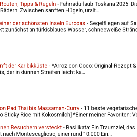
 Routen, Tipps & Regeln
-
Fahrradurlaub Toskana 2026: Di
i Rädern. Zwischen sanften Hügeln, uralt...
 einer der schönsten Inseln Europas
-
Segelfliegen auf Sa
kt zunächst an türkisblaues Wasser, schneeweiße Stränd.
nft der Karibikküste
-
*Arroz con Coco: Original-Rezept &
, der in dünnen Streifen leicht ka...
von Pad Thai bis Massaman-Curry
-
11 beste vegetarische
ticky Rice mit Kokosmilch] *Einer meiner Favoriten: V
seinen Besuchern versteckt
-
Basilikata: Ein Traumziel, da
t nach Montescaglioso, einer rund 10.000 Ein...