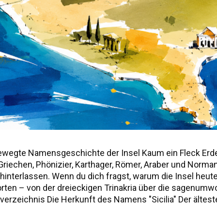
ewegte Namensgeschichte der Insel Kaum ein Fleck Erd
r, Griechen, Phönizier, Karthager, Römer, Araber und Norm
nterlassen. Wenn du dich fragst, warum die Insel heute "S
worten – von der dreieckigen Trinakria über die sagenu
erzeichnis Die Herkunft des Namens "Sicilia" Der älteste
ie drei vorgriechischen Völker Siziliens Weitere antik