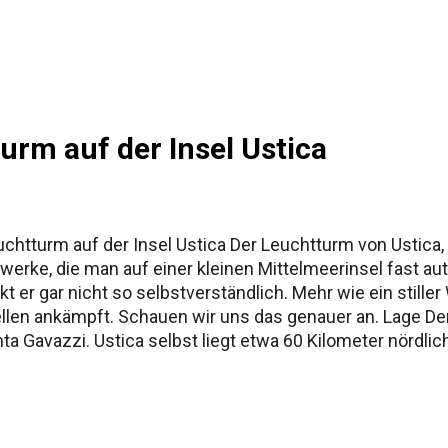
ur Namensgeschichte Siziliens Fazit
urm auf der Insel Ustica
htturm auf der Insel Ustica Der Leuchtturm von Ustica, of
uwerke, die man auf einer kleinen Mittelmeerinsel fast 
t er gar nicht so selbstverständlich. Mehr wie ein stille
len ankämpft. Schauen wir uns das genauer an. Lage Der
nta Gavazzi. Ustica selbst liegt etwa 60 Kilometer nördli
 winzig: rund 8,65 Quadratkilometer Fläche, vulkanischen
ll, kommt mit der Fähre oder dem Tragflächenboot von Sizi
rbindung. Der Standort des Leuchtturms ist bewusst gewäh
eer. Genau das war nötig, denn Ustica liegt auf alten Ha.