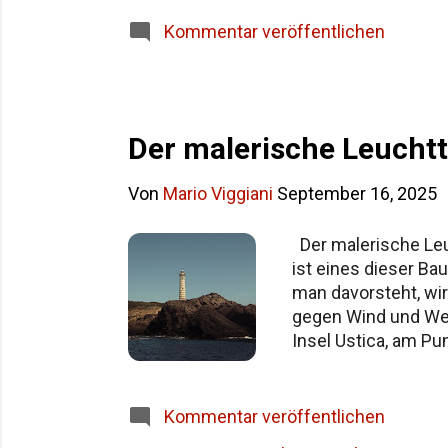
Siziliens im Überblick Häufige Fragen z
Kommentar veröffentlichen
Der malerische Leuchtt
Von
Mario Viggiani
September 16, 2025
Der malerische Leuc
ist eines dieser Ba
man davorsteht, wirk
gegen Wind und Wel
Insel Ustica, am Pu
Meer. Die Insel ist
überall. Wer hin wi
Stunden, je nach Ve
Kommentar veröffentlichen
hinaus aufs offene M