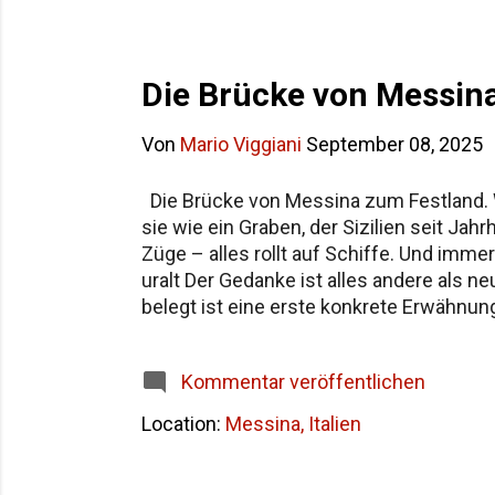
Die Brücke von Messina
Von
Mario Viggiani
September 08, 2025
Die Brücke von Messina zum Festland. Wi
sie wie ein Graben, der Sizilien seit Ja
Züge – alles rollt auf Schiffe. Und imm
uralt Der Gedanke ist alles andere als 
belegt ist eine erste konkrete Erwähnung 
1960er-Jahren wird es ernst: Studien, Pl
Brücke von Messina (geplant) Ort: Straß
Kommentar veröffentlichen
3.300 m – damit eine der längsten Häng
Location:
Messina, Italien