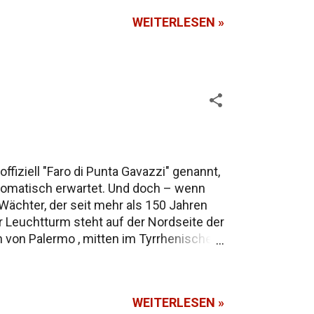
WEITERLESEN »
fiziell "Faro di Punta Gavazzi" genannt,
automatisch erwartet. Und doch – wenn
r Wächter, der seit mehr als 150 Jahren
 Leuchtturm steht auf der Nordseite der
ch von Palermo , mitten im Tyrrhenischen
 Ursprungs, schwarzgraue Lavafelsen
lien. Das dauert zwischen 1 und 2,5
lt. Von hier aus reicht der Blick weit
WEITERLESEN »
..