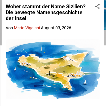
s
Woher stammt der Name Sizilien?
Die bewegte Namensgeschichte
t
der Insel
s
Von
Mario Viggiani
August 03, 2026