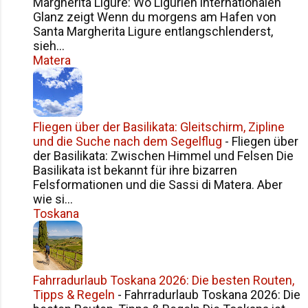
Margherita Ligure: Wo Ligurien internationalen
Passagehof in Karlsruhe. Doch wer
Glanz zeigt Wenn du morgens am Hafen von
sie kannte, wusste: Für sie war das
Santa Margherita Ligure entlangschlenderst,
nie einfach nur eine Schneiderei. Es
sieh...
war ihr Atelier. Ihr kleines
Matera
Designstudio. Ihr persönlicher
Showroom. Dort arbeitete sie mit
Stoffen, Schnitten und Ideen – mit
einer Präzision, die nur Menschen
Fliegen über der Basilikata: Gleitschirm, Zipline
und die Suche nach dem Segelflug
besitzen, die Mode nicht nur
-
Fliegen über
der Basilikata: Zwischen Himmel und Felsen Die
herstellen, sondern fühlen . Und
Basilikata ist bekannt für ihre bizarren
genau dort begann auch eine Fr...
Felsformationen und die Sassi di Matera. Aber
wie si...
Toskana
Fahrradurlaub Toskana 2026: Die besten Routen,
Tipps & Regeln
-
Fahrradurlaub Toskana 2026: Die