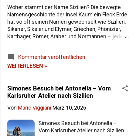
Woher stammt der Name Sizilien? Die bewegte
Namensgeschichte der Insel Kaum ein Fleck Erde
hat so oft seinen Namen gewechselt wie Sizilien.
Sikaner, Sikeler und Elymer, Griechen, Phönizier,
Karthager, Römer, Araber und Normannen – jede
Epoche hat der größten Insel im Mittelmeer eine
eigene Bezeichnung hinterlassen. Wenn du dich
Kommentar veröffentlichen
fragst, warum die Insel heute "Sicilia" heißt und
wie sie in der Antike genannt wurde, findest du
WEITERLESEN »
hier die Antworten – von der dreieckigen Trinakria
über die sagenumwobene Sicania bis zum
heutigen Namen. Woher stammt der Name
Simones Besuch bei Antonella – Vom
Sizilien Inhaltsverzeichnis Die Herkunft des
Karlsruher Atelier nach Sizilien
Namens "Sicilia" Der älteste Name: Trinakria und
Von
Mario Viggiani
März 10, 2026
die drei Kaps Sicania – der Name nach den
Sikanern Die drei vorgriechischen Völker Siziliens
Simones Besuch bei Antonella –
Weitere antike Namen und Legenden Alle Namen
Vom Karlsruher Atelier nach Sizilien
Siziliens im Überblick Häufige Fragen zur