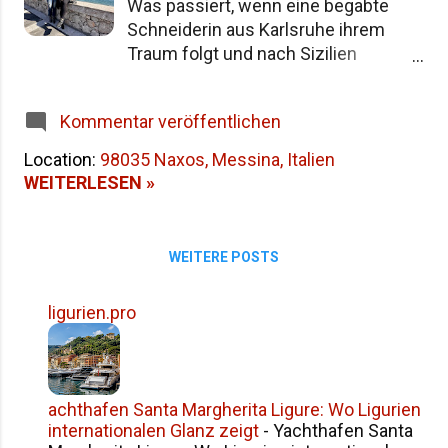
Was passiert, wenn eine begabte
Namensgeschichte Siziliens Fazit
Schneiderin aus Karlsruhe ihrem
Traum folgt und nach Sizilien
auswandert? Simones Besuch bei
Antonella erzählt eine Geschichte
Kommentar veröffentlichen
über Mut, Freundschaft, Katzen –
und einen Vulkan. Einleitung: Wenn
Location:
98035 Naxos, Messina, Italien
ein Traum langsam Form annimmt
WEITERLESEN »
Manchmal beginnen große
Veränderungen ganz unscheinbar.
Mitten im Alltag, zwischen
WEITERE POSTS
Nähmaschine, Kundengesprächen
und dem Geräusch einer
ligurien.pro
Straßenbahn, die durch Karlsruhe
fährt. So begann auch die
Geschichte von Simones Besuch bei
Antonella . Viele Jahre lang führte
achthafen Santa Margherita Ligure: Wo Ligurien
Antonella eine
internationalen Glanz zeigt
-
Yachthafen Santa
Änderungsschneiderei im