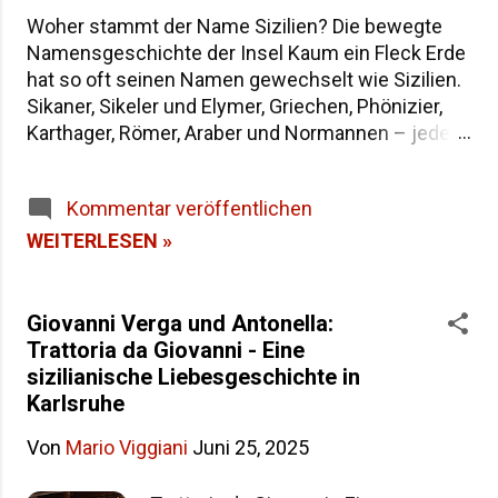
Woher stammt der Name Sizilien? Die bewegte
Namensgeschichte der Insel Kaum ein Fleck Erde
hat so oft seinen Namen gewechselt wie Sizilien.
Sikaner, Sikeler und Elymer, Griechen, Phönizier,
Karthager, Römer, Araber und Normannen – jede
Epoche hat der größten Insel im Mittelmeer eine
eigene Bezeichnung hinterlassen. Wenn du dich
Kommentar veröffentlichen
fragst, warum die Insel heute "Sicilia" heißt und
wie sie in der Antike genannt wurde, findest du
WEITERLESEN »
hier die Antworten – von der dreieckigen Trinakria
über die sagenumwobene Sicania bis zum
heutigen Namen. Woher stammt der Name
Giovanni Verga und Antonella:
Sizilien Inhaltsverzeichnis Die Herkunft des
Trattoria da Giovanni - Eine
Namens "Sicilia" Der älteste Name: Trinakria und
sizilianische Liebesgeschichte in
die drei Kaps Sicania – der Name nach den
Karlsruhe
Sikanern Die drei vorgriechischen Völker Siziliens
Von
Mario Viggiani
Juni 25, 2025
Weitere antike Namen und Legenden Alle Namen
Siziliens im Überblick Häufige Fragen zur