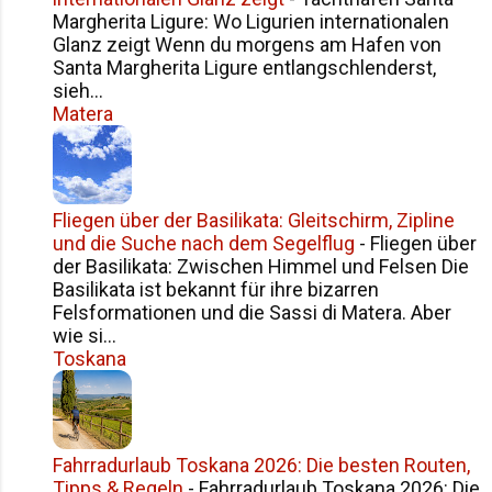
Name, der nach Süden klingt. Und in
Margherita Ligure: Wo Ligurien internationalen
seinem Fall ist das nicht nur Klang,
Glanz zeigt Wenn du morgens am Hafen von
Santa Margherita Ligure entlangschlenderst,
sondern auch Herkunft. Geboren in
sieh...
Sciacca, einem malerischen
Matera
Küstenstädtchen in der Provinz
Agrigent auf Sizilien, kam er mit nur
einem Jahr nach Deutschland. Seine
Eltern, Salvatore und die junge
Fliegen über der Basilikata: Gleitschirm, Zipline
Catarina, hatten damals nicht viel bei
und die Suche nach dem Segelflug
-
Fliegen über
sich – ein paar Kleidungsstücke im
der Basilikata: Zwischen Himmel und Felsen Die
Koffer, ein Herz volle...
Basilikata ist bekannt für ihre bizarren
Felsformationen und die Sassi di Matera. Aber
wie si...
Toskana
Fahrradurlaub Toskana 2026: Die besten Routen,
Tipps & Regeln
-
Fahrradurlaub Toskana 2026: Die