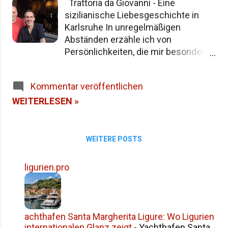
Trattoria da Giovanni - Eine
Namensgeschichte Siziliens Fazit
sizilianische Liebesgeschichte in
Karlsruhe In unregelmäßigen
Abständen erzähle ich von
Persönlichkeiten, die mir besonders
ans Herz gewachsen sind.
Menschen, deren Geschichten mehr
Kommentar veröffentlichen
als Worte transportieren – sie
erzählen von Herkunft, Liebe, Arbeit,
WEITERLESEN »
Träumen und der stillen Kraft
kultureller Identität. Heute ist es Zeit,
über Giovanni Verga und seine große
WEITERE POSTS
Liebe Antonella zu sprechen.
Giovanni hat mich heute gemeinsam
ligurien.pro
mit Marco in der Toro Tapasbar
besucht und dabei einiges von sich
erzählt. Eine spannende Geschichte.
Die Wurzeln in Sizilien, das Leben in
achthafen Santa Margherita Ligure: Wo Ligurien
Deutschland Giovanni Verga – ein
internationalen Glanz zeigt
-
Yachthafen Santa