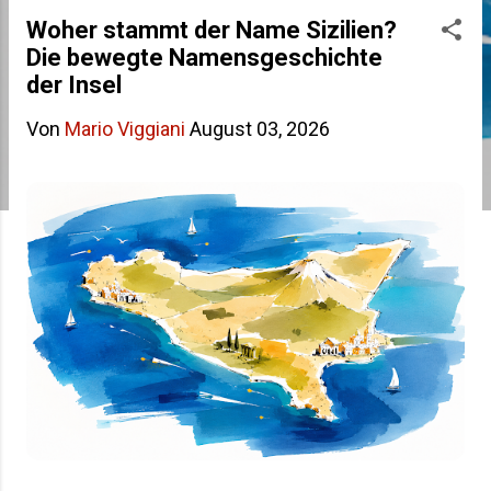
s
Woher stammt der Name Sizilien?
Die bewegte Namensgeschichte
t
der Insel
s
Von
Mario Viggiani
August 03, 2026