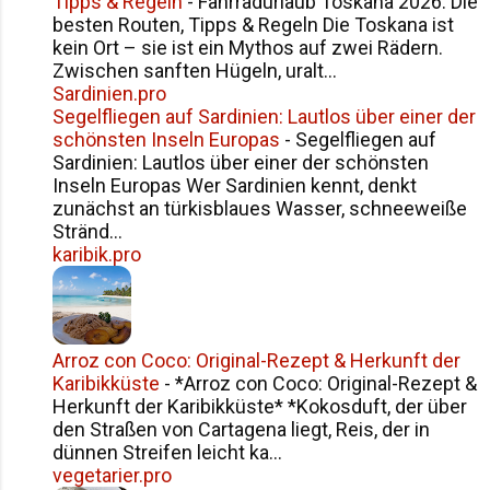
Tipps & Regeln
-
Fahrradurlaub Toskana 2026: Die
besten Routen, Tipps & Regeln Die Toskana ist
kein Ort – sie ist ein Mythos auf zwei Rädern.
Zwischen sanften Hügeln, uralt...
Sardinien.pro
Segelfliegen auf Sardinien: Lautlos über einer der
schönsten Inseln Europas
-
Segelfliegen auf
Sardinien: Lautlos über einer der schönsten
Inseln Europas Wer Sardinien kennt, denkt
zunächst an türkisblaues Wasser, schneeweiße
Stränd...
karibik.pro
Arroz con Coco: Original-Rezept & Herkunft der
Karibikküste
-
*Arroz con Coco: Original-Rezept &
Herkunft der Karibikküste* *Kokosduft, der über
den Straßen von Cartagena liegt, Reis, der in
dünnen Streifen leicht ka...
vegetarier.pro