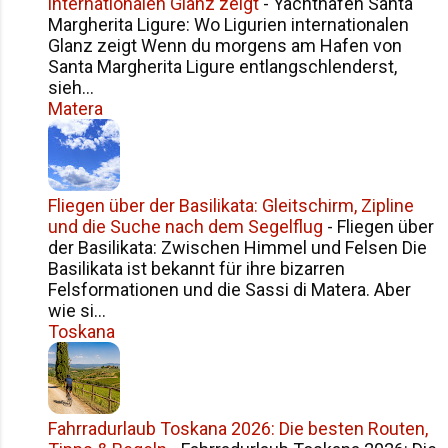
internationalen Glanz zeigt
-
Yachthafen Santa
aktivstem Vulkan. Die Stadt ist geprägt von
Margherita Ligure: Wo Ligurien internationalen
dunklem Lavagestein, b...
Glanz zeigt Wenn du morgens am Hafen von
Santa Margherita Ligure entlangschlenderst,
sieh...
Matera
Fliegen über der Basilikata: Gleitschirm, Zipline
und die Suche nach dem Segelflug
-
Fliegen über
der Basilikata: Zwischen Himmel und Felsen Die
Basilikata ist bekannt für ihre bizarren
Felsformationen und die Sassi di Matera. Aber
wie si...
Toskana
Fahrradurlaub Toskana 2026: Die besten Routen,