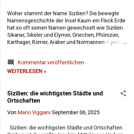
Woher stammt der Name Sizilien? Die bewegte
Namensgeschichte der Insel Kaum ein Fleck Erde
hat so oft seinen Namen gewechselt wie Sizilien.
Sikaner, Sikeler und Elymer, Griechen, Phönizier,
Karthager, Römer, Araber und Normannen – jede
Epoche hat der größten Insel im Mittelmeer eine
eigene Bezeichnung hinterlassen. Wenn du dich
Kommentar veröffentlichen
fragst, warum die Insel heute "Sicilia" heißt und
wie sie in der Antike genannt wurde, findest du
WEITERLESEN »
hier die Antworten – von der dreieckigen Trinakria
über die sagenumwobene Sicania bis zum
heutigen Namen. Woher stammt der Name
Sizilien: die wichtigsten Städte und
Sizilien Inhaltsverzeichnis Die Herkunft des
Ortschaften
Namens "Sicilia" Der älteste Name: Trinakria und
Von
Mario Viggiani
September 06, 2025
die drei Kaps Sicania – der Name nach den
Sikanern Die drei vorgriechischen Völker Siziliens
Sizilien: die wichtigsten Städte und Ortschaften
Weitere antike Namen und Legenden Alle Namen