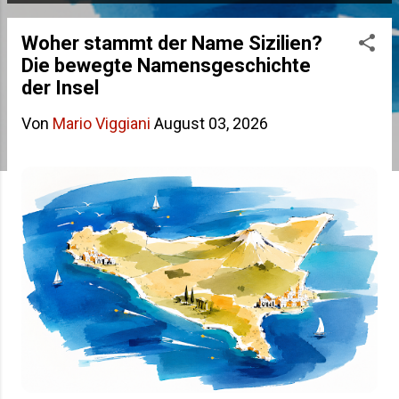
s
Woher stammt der Name Sizilien?
t
Die bewegte Namensgeschichte
s
der Insel
Von
Mario Viggiani
August 03, 2026