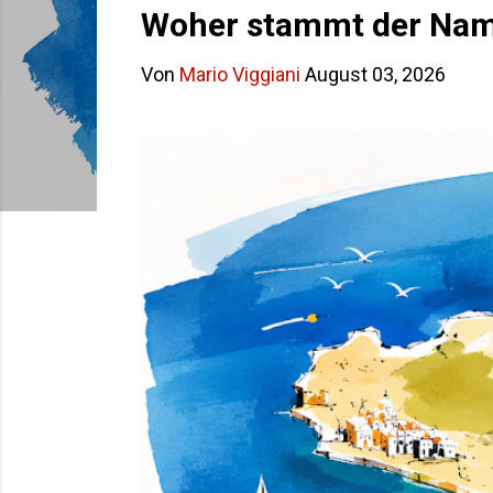
s
Woher stammt der Name
t
Von
Mario Viggiani
August 03, 2026
s