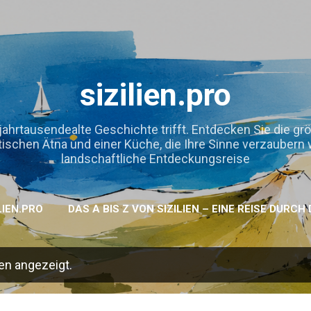
Direkt zum Hauptbereich
sizilien.pro
jahrtausendealte Geschichte trifft. Entdecken Sie die gr
hen Ätna und einer Küche, die Ihre Sinne verzaubern wird
landschaftliche Entdeckungsreise
LIEN.PRO
DAS A BIS Z VON SIZILIEN – EINE REISE DURC
en angezeigt.