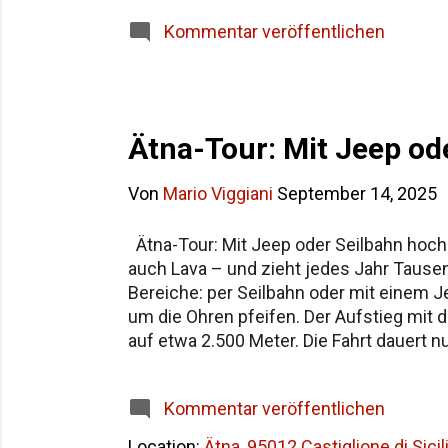
Siziliens im Überblick Häufige Fragen z
Kommentar veröffentlichen
Ätna-Tour: Mit Jeep od
Von
Mario Viggiani
September 14, 2025
Ätna-Tour: Mit Jeep oder Seilbahn hoch i
auch Lava – und zieht jedes Jahr Tausen
Bereiche: per Seilbahn oder mit einem Je
um die Ohren pfeifen. Der Aufstieg mit d
auf etwa 2.500 Meter. Die Fahrt dauert n
Lavafelder, grauschwarze Krater, fast
oder direkt auf die Jeeps umsteigen, die
Kommentar veröffentlichen
Sicherheit geht hier vor – der Ätna kann l
Location:
Ätna, 95012 Castiglione di Sicili