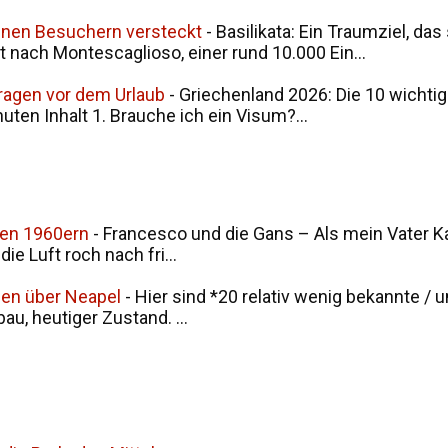
seinen Besuchern versteckt
-
Basilikata: Ein Traumziel, da
t nach Montescaglioso, einer rund 10.000 Ein...
Fragen vor dem Urlaub
-
Griechenland 2026: Die 10 wichtig
nuten Inhalt 1. Brauche ich ein Visum?...
den 1960ern
-
Francesco und die Gans – Als mein Vater Ka
ie Luft roch nach fri...
men über Neapel
-
Hier sind *20 relativ wenig bekannte / 
u, heutiger Zustand. ...