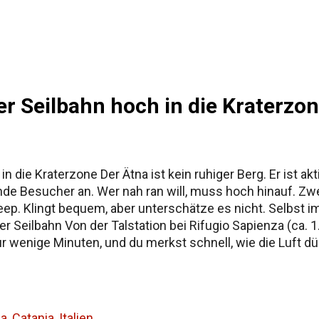
ur Namensgeschichte Siziliens Fazit
er Seilbahn hoch in die Kraterzo
n die Kraterzone Der Ätna ist kein ruhiger Berg. Er ist 
de Besucher an. Wer nah ran will, muss hoch hinauf. Zwe
ep. Klingt bequem, aber unterschätze es nicht. Selbst im 
er Seilbahn Von der Talstation bei Rifugio Sapienza (ca. 
ur wenige Minuten, und du merkst schnell, wie die Luft d
 wie auf einem fremden Planeten. Oben angekommen, kan
 noch weiter hinauffahren. Ohne Bergführer darfst du abe
aunisch sei...
a, Catania, Italien