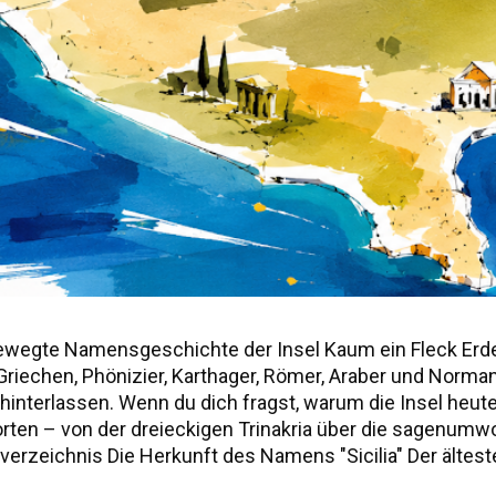
ewegte Namensgeschichte der Insel Kaum ein Fleck Erd
r, Griechen, Phönizier, Karthager, Römer, Araber und Norm
nterlassen. Wenn du dich fragst, warum die Insel heute "S
worten – von der dreieckigen Trinakria über die sagenu
erzeichnis Die Herkunft des Namens "Sicilia" Der älteste
ie drei vorgriechischen Völker Siziliens Weitere antik