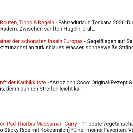
 Routen, Tipps & Regeln
-
Fahrradurlaub Toskana 2026: Di
i Rädern. Zwischen sanften Hügeln, uralt...
 einer der schönsten Inseln Europas
-
Segelfliegen auf Sa
kt zunächst an türkisblaues Wasser, schneeweiße Stränd.
nft der Karibikküste
-
*Arroz con Coco: Original-Rezept &
, der in dünnen Streifen leicht ka...
von Pad Thai bis Massaman-Curry
-
11 beste vegetarische
ticky Rice mit Kokosmilch] *Einer meiner Favoriten: V