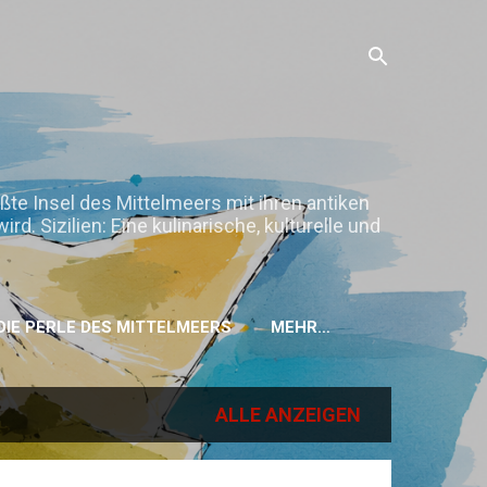
ößte Insel des Mittelmeers mit ihren antiken
. Sizilien: Eine kulinarische, kulturelle und
H DIE PERLE DES MITTELMEERS
MEHR…
ALLE ANZEIGEN