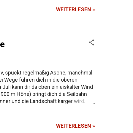
WEITERLESEN »
ne
aktiv, spuckt regelmäßig Asche, manchmal
i Wege führen dich in die oberen
Juli kann dir da oben ein eiskalter Wind
1.900 m Höhe) bringt dich die Seilbahn
ünner und die Landschaft karger wird.
nst du entweder selbst losmarschieren
r nicht in die obersten Bereiche.
WEITERLESEN »