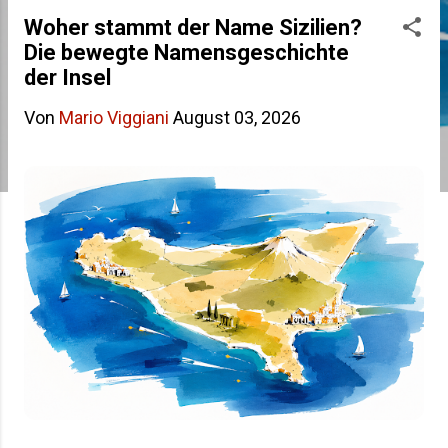
s
Woher stammt der Name Sizilien?
Die bewegte Namensgeschichte
t
der Insel
s
Von
Mario Viggiani
August 03, 2026