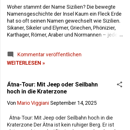
Woher stammt der Name Sizilien? Die bewegte
Namensgeschichte der Insel Kaum ein Fleck Erde
hat so oft seinen Namen gewechselt wie Sizilien.
Sikaner, Sikeler und Elymer, Griechen, Phönizier,
Karthager, Römer, Araber und Normannen – jede
Epoche hat der größten Insel im Mittelmeer eine
eigene Bezeichnung hinterlassen. Wenn du dich
Kommentar veröffentlichen
fragst, warum die Insel heute "Sicilia" heißt und
wie sie in der Antike genannt wurde, findest du
WEITERLESEN »
hier die Antworten – von der dreieckigen Trinakria
über die sagenumwobene Sicania bis zum
heutigen Namen. Woher stammt der Name
Ätna-Tour: Mit Jeep oder Seilbahn
Sizilien Inhaltsverzeichnis Die Herkunft des
hoch in die Kraterzone
Namens "Sicilia" Der älteste Name: Trinakria und
Von
Mario Viggiani
September 14, 2025
die drei Kaps Sicania – der Name nach den
Sikanern Die drei vorgriechischen Völker Siziliens
Ätna-Tour: Mit Jeep oder Seilbahn hoch in die
Weitere antike Namen und Legenden Alle Namen
Kraterzone Der Ätna ist kein ruhiger Berg. Er ist
Siziliens im Überblick Häufige Fragen zur