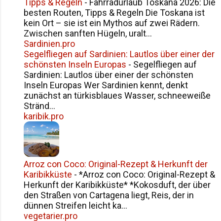
Tipps & Regeln
-
Fahrradurlaub Toskana 2026: Die
besten Routen, Tipps & Regeln Die Toskana ist
kein Ort – sie ist ein Mythos auf zwei Rädern.
Zwischen sanften Hügeln, uralt...
Sardinien.pro
Segelfliegen auf Sardinien: Lautlos über einer der
schönsten Inseln Europas
-
Segelfliegen auf
Sardinien: Lautlos über einer der schönsten
Inseln Europas Wer Sardinien kennt, denkt
zunächst an türkisblaues Wasser, schneeweiße
Stränd...
karibik.pro
Arroz con Coco: Original-Rezept & Herkunft der
Karibikküste
-
*Arroz con Coco: Original-Rezept &
Herkunft der Karibikküste* *Kokosduft, der über
den Straßen von Cartagena liegt, Reis, der in
dünnen Streifen leicht ka...
vegetarier.pro