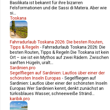
persönlicher Showroom. Dort arbeitete
Basilikata ist bekannt für ihre bizarren
sie mit Stoffen, Schnitten und Ideen –
Felsformationen und die Sassi di Matera. Aber wie
si...
mit einer Präzision, die nur Menschen
Toskana
besitzen, die Mode nicht nur herstellen,
sondern fühlen . Und genau dort
begann auch eine Fr...
Fahrradurlaub Toskana 2026: Die besten Routen,
Tipps & Regeln
-
Fahrradurlaub Toskana 2026: Die
besten Routen, Tipps & Regeln Die Toskana ist kein
Ort – sie ist ein Mythos auf zwei Rädern. Zwischen
sanften Hügeln, uralt...
Sardinien.pro
Segelfliegen auf Sardinien: Lautlos über einer der
schönsten Inseln Europas
-
Segelfliegen auf
Sardinien: Lautlos über einer der schönsten Inseln
Europas Wer Sardinien kennt, denkt zunächst an
türkisblaues Wasser, schneeweiße Stränd...
karibik.pro