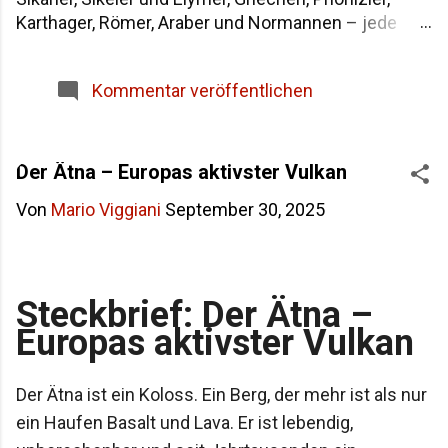
Karthager, Römer, Araber und Normannen – jede
Epoche hat der größten Insel im Mittelmeer eine
eigene Bezeichnung hinterlassen. Wenn du dich
Kommentar veröffentlichen
fragst, warum die Insel heute "Sicilia" heißt und wie
sie in der Antike genannt wurde, findest du hier die
Antworten – von der dreieckigen Trinakria über die
sagenumwobene Sicania bis zum heutigen Namen.
Der Ätna – Europas aktivster Vulkan
Woher stammt der Name Sizilien Inhaltsverzeichnis
Von
Mario Viggiani
September 30, 2025
Die Herkunft des Namens "Sicilia" Der älteste Name:
Trinakria und die drei Kaps Sicania – der Name nach
den Sikanern Die drei vorgriechischen Völker
Siziliens Weitere antike Namen und Legenden Alle
Steckbrief: Der Ätna –
Namen Siziliens im Überblick Häufige Fragen zur
Europas aktivster Vulkan
Namensgeschichte Siziliens Fazit
Der Ätna ist ein Koloss. Ein Berg, der mehr ist als nur
ein Haufen Basalt und Lava. Er ist lebendig,