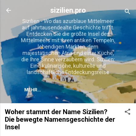
Direkt zum Hauptbereich
sizilien.pro
Sizilien - Wo das azurblaue Mittelmeer
auf jahrtausendealte Geschichte trifft.
Entdecken Sie die größte Insel des
Mittelmeers mit ihren antiken Tempeln,
lebendigen Märkten, dem
majestätischen Ätna und einer Küche,
die Ihre Sinne verzaubern wird. Sizilien:
Eine kulinarische, kulturelle und
landschaftliche Entdeckungsreise
MEHR…
Woher stammt der Name Sizilien?
Die bewegte Namensgeschichte der
Insel