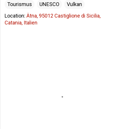
Tourismus
UNESCO
Vulkan
Location:
Ätna, 95012 Castiglione di Sicilia,
Catania, Italien
K
o
m
m
e
n
t
a
r
e