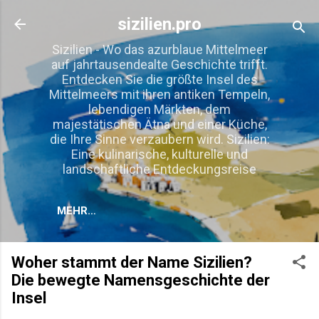
Direkt zum Hauptbereich
sizilien.pro
Sizilien - Wo das azurblaue Mittelmeer
auf jahrtausendealte Geschichte trifft.
Entdecken Sie die größte Insel des
Mittelmeers mit ihren antiken Tempeln,
lebendigen Märkten, dem
majestätischen Ätna und einer Küche,
die Ihre Sinne verzaubern wird. Sizilien:
Eine kulinarische, kulturelle und
landschaftliche Entdeckungsreise
MEHR…
Woher stammt der Name Sizilien?
Die bewegte Namensgeschichte der
Insel