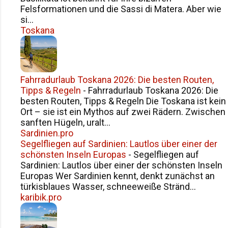
sie mit Stoffen, Schnitten und Ideen –
Felsformationen und die Sassi di Matera. Aber wie
si...
mit einer Präzision, die nur Menschen
Toskana
besitzen, die Mode nicht nur herstellen,
sondern fühlen . Und genau dort
begann auch eine Fr...
Fahrradurlaub Toskana 2026: Die besten Routen,
Tipps & Regeln
-
Fahrradurlaub Toskana 2026: Die
besten Routen, Tipps & Regeln Die Toskana ist kein
Ort – sie ist ein Mythos auf zwei Rädern. Zwischen
sanften Hügeln, uralt...
Sardinien.pro
Segelfliegen auf Sardinien: Lautlos über einer der
schönsten Inseln Europas
-
Segelfliegen auf
Sardinien: Lautlos über einer der schönsten Inseln
Europas Wer Sardinien kennt, denkt zunächst an
türkisblaues Wasser, schneeweiße Stränd...
karibik.pro