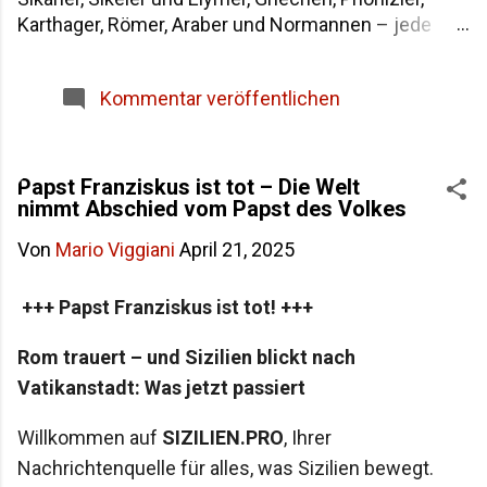
Karthager, Römer, Araber und Normannen – jede
Epoche hat der größten Insel im Mittelmeer eine
eigene Bezeichnung hinterlassen. Wenn du dich
Kommentar veröffentlichen
fragst, warum die Insel heute "Sicilia" heißt und wie
sie in der Antike genannt wurde, findest du hier die
Antworten – von der dreieckigen Trinakria über die
sagenumwobene Sicania bis zum heutigen Namen.
Papst Franziskus ist tot – Die Welt
nimmt Abschied vom Papst des Volkes
Woher stammt der Name Sizilien Inhaltsverzeichnis
Die Herkunft des Namens "Sicilia" Der älteste Name:
Von
Mario Viggiani
April 21, 2025
Trinakria und die drei Kaps Sicania – der Name nach
den Sikanern Die drei vorgriechischen Völker
+++ Papst Franziskus ist tot! +++
Siziliens Weitere antike Namen und Legenden Alle
Namen Siziliens im Überblick Häufige Fragen zur
Rom trauert – und Sizilien blickt nach
Namensgeschichte Siziliens Fazit
Vatikanstadt: Was jetzt passiert
Willkommen auf
SIZILIEN.PRO
, Ihrer
Nachrichtenquelle für alles, was Sizilien bewegt.