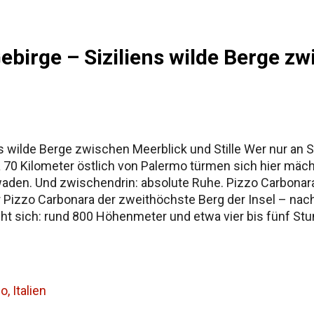
irge – Siziliens wilde Berge zw
wilde Berge zwischen Meerblick und Stille Wer nur an Str
70 Kilometer östlich von Palermo türmen sich hier mäch
aden. Und zwischendrin: absolute Ruhe. Pizzo Carbonar
 Pizzo Carbonara der zweithöchste Berg der Insel – nach d
ht sich: rund 800 Höhenmeter und etwa vier bis fünf Stun
ia , einem kleinen Wintersportort mit stillgelegten Lifte
’s über weite Karstflächen, Schafpfade und windgepeits
tem Stein. Oben wartet ...
, Italien