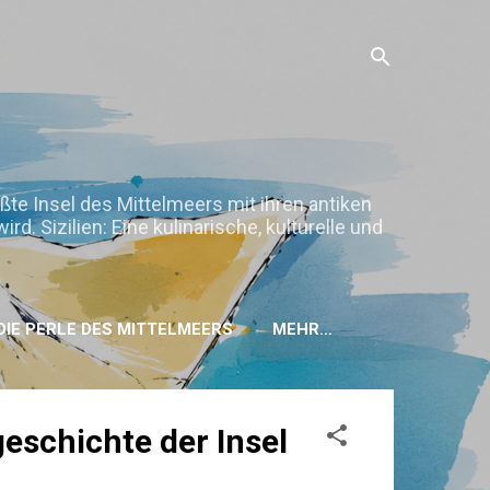
ößte Insel des Mittelmeers mit ihren antiken
. Sizilien: Eine kulinarische, kulturelle und
H DIE PERLE DES MITTELMEERS
MEHR…
schichte der Insel