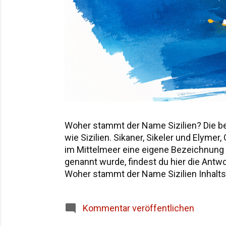
Woher stammt der Name Sizilien? Die b
wie Sizilien. Sikaner, Sikeler und Elyme
im Mittelmeer eine eigene Bezeichnung hi
genannt wurde, findest du hier die Ant
Woher stammt der Name Sizilien Inhaltsv
Sicania – der Name nach den Sikanern D
Siziliens im Überblick Häufige Fragen z
Kommentar veröffentlichen