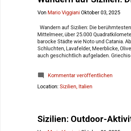
Von
Mario Viggiani
Oktober 03, 2025
Wandern auf Sizilien: Die berühmtesten
Mittelmeer, über 25.000 Quadratkilomete
barocke Städte wie Noto und Catania. Ab
Schluchten, Lavafelder, Meerblicke, Oli
auch geschichtlich aufgeladen. Griech
Wälder aus Korkeichen. Und dann dieser 
Bild und das Klima. Wer wandern will, hat
Kommentar veröffentlichen
Zahlen, praktische Hinweise. Und ja, auc
Location:
Sizilien, Italien
Sizilien: Outdoor-Aktiv