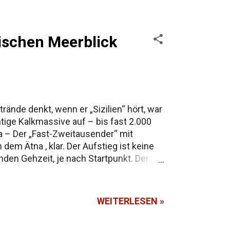
ischen Meerblick
ände denkt, wenn er „Sizilien“ hört, war
tige Kalkmassive auf – bis fast 2.000
a – Der „Fast-Zweitausender“ mit
em Ätna , klar. Der Aufstieg ist keine
den Gehzeit, je nach Startpunkt. Der
n und zwei, drei Bars, die im Sommer
chte Hochebenen. Im Sommer riecht die
WEITERLESEN »