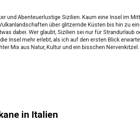
ker und Abenteuerlustige Sizilien. Kaum eine Insel im Mitt
Vulkanlandschaften über glitzernde Küsten bis hin zu 
twas dabei. Wer glaubt, Sizilien sei nur für Strandurlaub 
ie Insel mehr erlebt, als ich auf den ersten Blick erwarte
echter Mix aus Natur, Kultur und ein bisschen Nervenkitz
 erreicht stolze 3.329 Meter – je nach Messung kann das 
arkierte Routen erklimmen oder sich auf abenteuerlich
ermeidet d...
ane in Italien