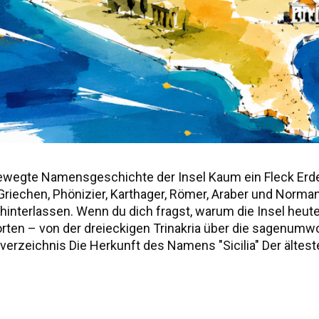
ewegte Namensgeschichte der Insel Kaum ein Fleck Erd
r, Griechen, Phönizier, Karthager, Römer, Araber und Norm
nterlassen. Wenn du dich fragst, warum die Insel heute "S
worten – von der dreieckigen Trinakria über die sagenu
erzeichnis Die Herkunft des Namens "Sicilia" Der älteste
ie drei vorgriechischen Völker Siziliens Weitere antik
ur Namensgeschichte Siziliens Fazit