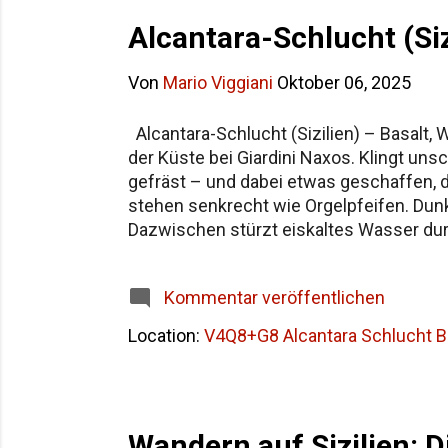
Alcantara-Schlucht (Siz
Von
Mario Viggiani
Oktober 06, 2025
Alcantara-Schlucht (Sizilien) – Basalt,
der Küste bei Giardini Naxos. Klingt uns
gefräst – und dabei etwas geschaffen, d
stehen senkrecht wie Orgelpfeifen. Dunk
Dazwischen stürzt eiskaltes Wasser durc
Die Schlucht ist kein epischer Wanderpf
einen etwa 4 Kilometer langen Rundweg ,
Kommentar veröffentlichen
Rauschen, sieht winzige Menschen unten
Location:
V4Q8+G8 Alcantara Schlucht Bad
Wandern auf Sizilien: