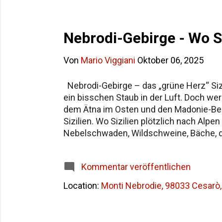
Nebrodi-Gebirge - Wo Si
Von
Mario Viggiani
Oktober 06, 2025
Nebrodi-Gebirge – das „grüne Herz“ Sizil
ein bisschen Staub in der Luft. Doch wer
dem Ätna im Osten und den Madonie-Berge
Sizilien. Wo Sizilien plötzlich nach Alp
Nebelschwaden, Wildschweine, Bäche, di
Küste eher Oliven und Kakteen sieht. De
Landschaft, die an Mitteleuropa erinner
Kommentar veröffentlichen
Nebrodi – 70 Kilometer Wildnis Ein Highlig
Location:
Monti Nebrodie, 98033 Cesarò, 