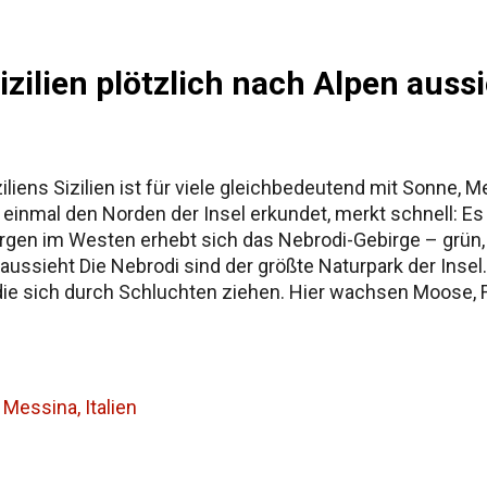
zilien plötzlich nach Alpen auss
iens Sizilien ist für viele gleichbedeutend mit Sonne, M
 einmal den Norden der Insel erkundet, merkt schnell: Es
n im Westen erhebt sich das Nebrodi-Gebirge – grün, fe
en aussieht Die Nebrodi sind der größte Naturpark der Ins
e sich durch Schluchten ziehen. Hier wachsen Moose, F
r Kontrast ist enorm. Man fährt von sonnigen Dörfern am 
t. Nur dass man im Hintergrund manchmal trotzdem das Mee
ht für alle...
Messina, Italien