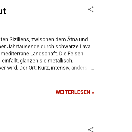
ut
sten Siziliens, zwischen dem Ätna und
a über Jahrtausende durch schwarze Lava
n mediterrane Landschaft. Die Felsen
nfällt, glänzen sie metallisch.
 wird. Der Ort: Kurz, intensiv, anders
r eines, das hängen bleibt. Oben gibt es
blickt hinunter in die Tiefe, hört das
WEITERLESEN »