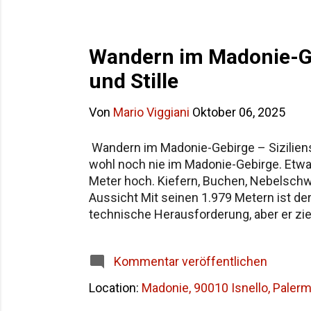
Wandern im Madonie-Geb
und Stille
Von
Mario Viggiani
Oktober 06, 2025
Wandern im Madonie-Gebirge – Siziliens 
wohl noch nie im Madonie-Gebirge. Etwa 
Meter hoch. Kiefern, Buchen, Nebelschw
Aussicht Mit seinen 1.979 Metern ist der
technische Herausforderung, aber er zie
klassische Weg beginnt bei Piano Battagl
manchmal geöffnet haben. Ab dort geht
Kommentar veröffentlichen
Luft nach Thymian, im Herbst nach feuch
Location:
Madonie, 90010 Isnello, Palermo