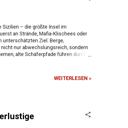
zilien – die größte Insel im
uerst an Strände, Mafia-Klischees oder
 unterschätzten Ziel. Berge,
st nicht nur abwechslungsreich, sondern
emen, alte Schäferpfade führen durch
ch schwankt die Höhe), dominiert das
kanntesten Routen, die Highlights,
WEITERLESEN »
erlustige