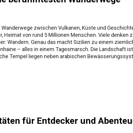
 Wanderwege zwischen Vulkanen, Küste und Geschichte Si
r, Heimat von rund 5 Millionen Menschen. Viele denken z
er: Wandern. Genau das macht Sizilien zu einem ziemlich
venhaine – alles in einem Tagesmarsch. Die Landschaft i
ische Tempel liegen neben arabischen Bewässerungssyst
Vulkan. Der Ätna, mit rund 3.357 Metern (je nach Ausbru
 auf Sizilien also die Qual der Wahl. Im Folgenden: die be
h ein paar persönliche Einschübe – weil es sonst...
itäten für Entdecker und Abenteu