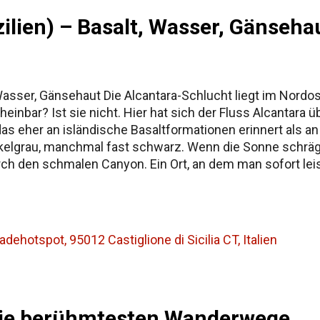
ilien) – Basalt, Wasser, Gänseha
 Wasser, Gänsehaut Die Alcantara-Schlucht liegt im Nordo
cheinbar? Ist sie nicht. Hier hat sich der Fluss Alcantar
as eher an isländische Basaltformationen erinnert als a
elgrau, manchmal fast schwarz. Wenn die Sonne schräg ei
h den schmalen Canyon. Ein Ort, an dem man sofort leiser
ad. Keine Tagesetappe. Eher ein kompaktes Erlebnis – abe
 der an verschiedenen Aussichtspunkten vorbeiführt. Man 
 im Wasser. Und j...
ehotspot, 95012 Castiglione di Sicilia CT, Italien
 Die berühmtesten Wanderwege