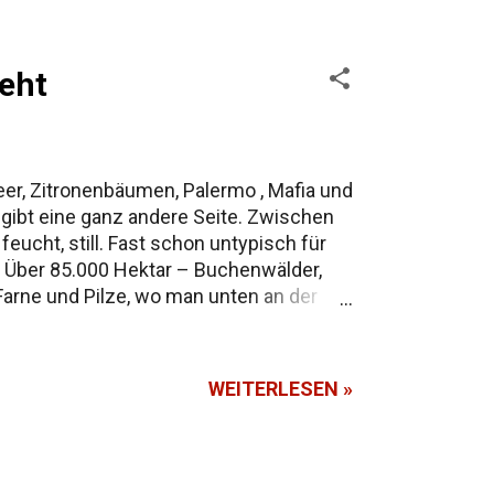
ieht
eer, Zitronenbäumen, Palermo , Mafia und
 gibt eine ganz andere Seite. Zwischen
ucht, still. Fast schon untypisch für
el. Über 85.000 Hektar – Buchenwälder,
arne und Pilze, wo man unten an der
Meer in weniger als einer Stunde in eine
r glitzern sieht. Der Sentiero dei
WEITERLESEN »