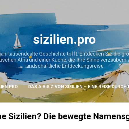
Direkt zum Hauptbereich
sizilien.pro
jahrtausendealte Geschichte trifft. Entdecken Sie die gr
hen Ätna und einer Küche, die Ihre Sinne verzaubern wird
landschaftliche Entdeckungsreise
LIEN.PRO
DAS A BIS Z VON SIZILIEN – EINE REISE DURC
 Sizilien? Die bewegte Namensge