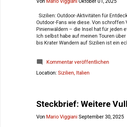
Von
Mario Viggiani
Oktober 01, 2025
Sizilien: Outdoor-Aktivitäten für Entdec
Outdoor-Fans wie diese. Von schroffen 
Pinienwäldern – die Insel hat für jeden e
Ich selbst habe auf meinen Touren über d
bis Krater Wandern auf Sizilien ist ein 
der Ätna. Europas größter aktiver Vulkan
Wanderer können den Hauptkrater über m
Kommentar veröffentlichen
wagen. Tipp: Wer früh morgens startet, v
Location:
Sizilien, Italien
Steckbrief: Weitere Vulk
Von
Mario Viggiani
September 30, 2025