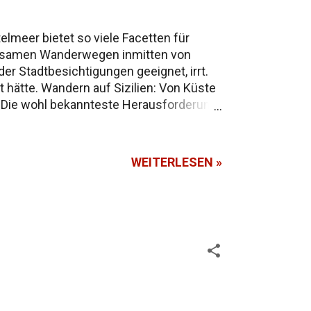
elmeer bietet so viele Facetten für
einsamen Wanderwegen inmitten von
oder Stadtbesichtigungen geeignet, irrt.
t hätte. Wandern auf Sizilien: Von Küste
el. Die wohl bekannteste Herausforderung:
etwas variieren, denn er wächst ständig.
e Pfade entlang der Lavastromfelder
WEITERLESEN »