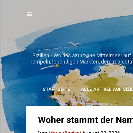
Sizilien - Wo das azurblaue Mittelmeer auf 
Tempeln, lebendigen Märkten, dem majestätisc
STARTSEITE
ALLE ARTIKEL AUF SIZI
P
Woher stammt der Name
o