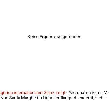
ur Namensgeschichte Siziliens Fazit
Keine Ergebnisse gefunden
gurien internationalen Glanz zeigt
-
Yachthafen Santa Mar
on Santa Margherita Ligure entlangschlenderst, sieh...