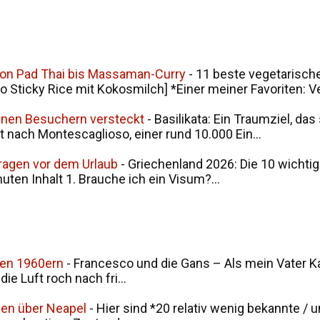
von Pad Thai bis Massaman-Curry
-
11 beste vegetarische
ticky Rice mit Kokosmilch] *Einer meiner Favoriten: V
seinen Besuchern versteckt
-
Basilikata: Ein Traumziel, da
t nach Montescaglioso, einer rund 10.000 Ein...
Fragen vor dem Urlaub
-
Griechenland 2026: Die 10 wichtig
nuten Inhalt 1. Brauche ich ein Visum?...
den 1960ern
-
Francesco und die Gans – Als mein Vater Ka
ie Luft roch nach fri...
men über Neapel
-
Hier sind *20 relativ wenig bekannte / 