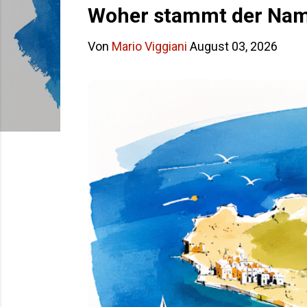
s
Woher stammt der Name
t
Von
Mario Viggiani
August 03, 2026
s