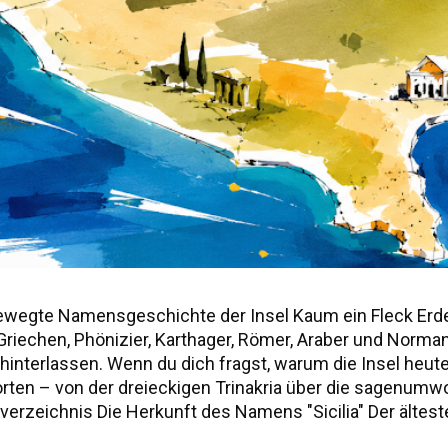
ewegte Namensgeschichte der Insel Kaum ein Fleck Erd
r, Griechen, Phönizier, Karthager, Römer, Araber und Norm
nterlassen. Wenn du dich fragst, warum die Insel heute "S
worten – von der dreieckigen Trinakria über die sagenu
erzeichnis Die Herkunft des Namens "Sicilia" Der älteste
ie drei vorgriechischen Völker Siziliens Weitere antik