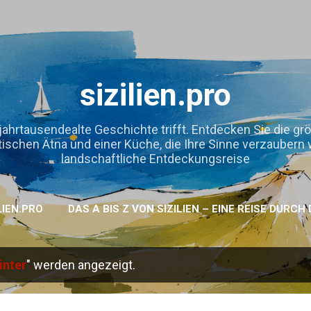
Direkt zum Hauptbereich
sizilien.pro
jahrtausendealte Geschichte trifft. Entdecken Sie die gr
hen Ätna und einer Küche, die Ihre Sinne verzaubern wird
landschaftliche Entdeckungsreise
LIEN.PRO
DAS A BIS Z VON SIZILIEN – EINE REISE DURC
inter
" werden angezeigt.