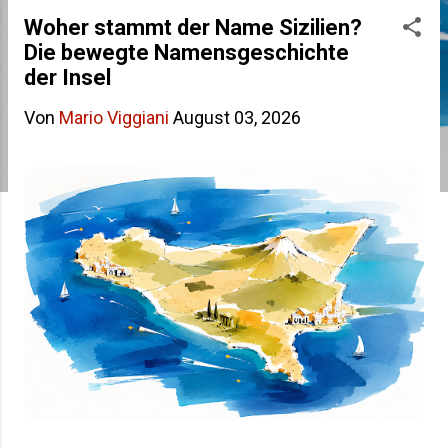
s
Woher stammt der Name Sizilien?
Die bewegte Namensgeschichte
t
der Insel
s
Von
Mario Viggiani
August 03, 2026