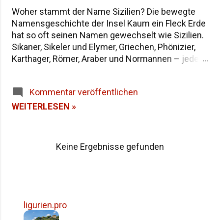
Woher stammt der Name Sizilien? Die bewegte
Namensgeschichte der Insel Kaum ein Fleck Erde
hat so oft seinen Namen gewechselt wie Sizilien.
Sikaner, Sikeler und Elymer, Griechen, Phönizier,
Karthager, Römer, Araber und Normannen – jede
Epoche hat der größten Insel im Mittelmeer eine
eigene Bezeichnung hinterlassen. Wenn du dich
Kommentar veröffentlichen
fragst, warum die Insel heute "Sicilia" heißt und
wie sie in der Antike genannt wurde, findest du
WEITERLESEN »
hier die Antworten – von der dreieckigen Trinakria
über die sagenumwobene Sicania bis zum
heutigen Namen. Woher stammt der Name
Keine Ergebnisse gefunden
Sizilien Inhaltsverzeichnis Die Herkunft des
Namens "Sicilia" Der älteste Name: Trinakria und
die drei Kaps Sicania – der Name nach den
Sikanern Die drei vorgriechischen Völker Siziliens
Weitere antike Namen und Legenden Alle Namen
ligurien.pro
Siziliens im Überblick Häufige Fragen zur