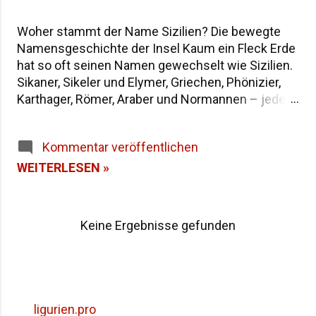
Woher stammt der Name Sizilien? Die bewegte
Namensgeschichte der Insel Kaum ein Fleck Erde
hat so oft seinen Namen gewechselt wie Sizilien.
Sikaner, Sikeler und Elymer, Griechen, Phönizier,
Karthager, Römer, Araber und Normannen – jede
Epoche hat der größten Insel im Mittelmeer eine
eigene Bezeichnung hinterlassen. Wenn du dich
Kommentar veröffentlichen
fragst, warum die Insel heute "Sicilia" heißt und
wie sie in der Antike genannt wurde, findest du
WEITERLESEN »
hier die Antworten – von der dreieckigen Trinakria
über die sagenumwobene Sicania bis zum
heutigen Namen. Woher stammt der Name
Keine Ergebnisse gefunden
Sizilien Inhaltsverzeichnis Die Herkunft des
Namens "Sicilia" Der älteste Name: Trinakria und
die drei Kaps Sicania – der Name nach den
Sikanern Die drei vorgriechischen Völker Siziliens
Weitere antike Namen und Legenden Alle Namen
ligurien.pro