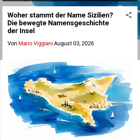
s
Woher stammt der Name Sizilien?
t
Die bewegte Namensgeschichte
s
der Insel
Von
Mario Viggiani
August 03, 2026