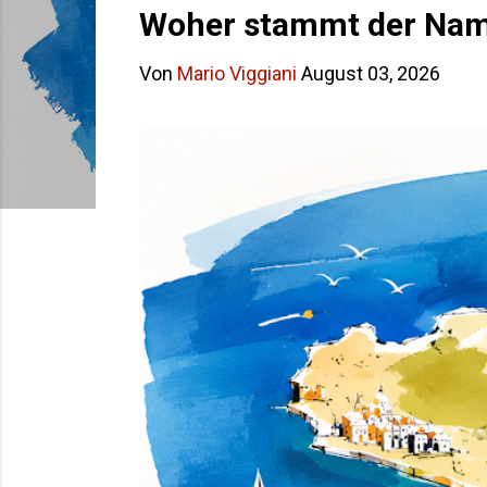
s
Woher stammt der Name
t
Von
Mario Viggiani
August 03, 2026
s