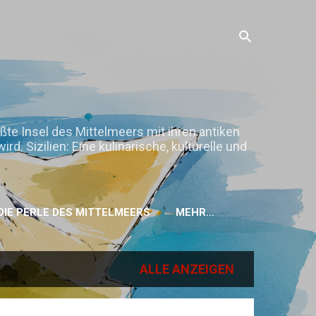
ößte Insel des Mittelmeers mit ihren antiken
. Sizilien: Eine kulinarische, kulturelle und
H DIE PERLE DES MITTELMEERS
MEHR…
ALLE ANZEIGEN