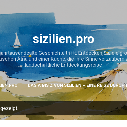
Direkt zum Hauptbereich
sizilien.pro
jahrtausendealte Geschichte trifft. Entdecken Sie die gr
hen Ätna und einer Küche, die Ihre Sinne verzaubern wird
landschaftliche Entdeckungsreise
LIEN.PRO
DAS A BIS Z VON SIZILIEN – EINE REISE DURC
gezeigt.