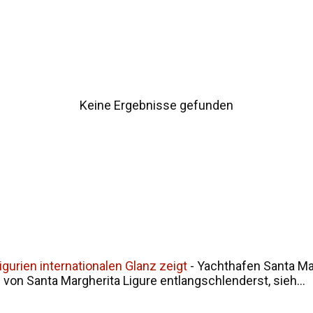
ur Namensgeschichte Siziliens Fazit
Keine Ergebnisse gefunden
gurien internationalen Glanz zeigt
-
Yachthafen Santa Mar
on Santa Margherita Ligure entlangschlenderst, sieh...