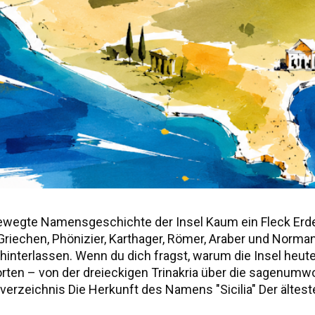
ewegte Namensgeschichte der Insel Kaum ein Fleck Erd
r, Griechen, Phönizier, Karthager, Römer, Araber und Norm
nterlassen. Wenn du dich fragst, warum die Insel heute "S
worten – von der dreieckigen Trinakria über die sagenu
erzeichnis Die Herkunft des Namens "Sicilia" Der älteste
ie drei vorgriechischen Völker Siziliens Weitere antik