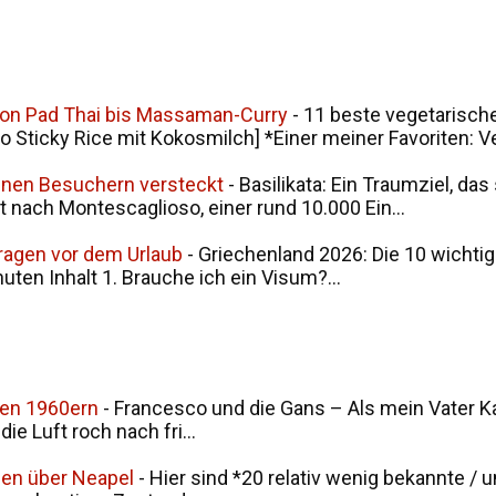
von Pad Thai bis Massaman-Curry
-
11 beste vegetarische
ticky Rice mit Kokosmilch] *Einer meiner Favoriten: V
seinen Besuchern versteckt
-
Basilikata: Ein Traumziel, da
t nach Montescaglioso, einer rund 10.000 Ein...
Fragen vor dem Urlaub
-
Griechenland 2026: Die 10 wichtig
nuten Inhalt 1. Brauche ich ein Visum?...
den 1960ern
-
Francesco und die Gans – Als mein Vater Ka
ie Luft roch nach fri...
men über Neapel
-
Hier sind *20 relativ wenig bekannte / 