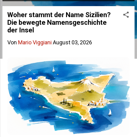
s
Woher stammt der Name Sizilien?
t
Die bewegte Namensgeschichte
s
der Insel
Von
Mario Viggiani
August 03, 2026