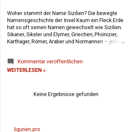
Woher stammt der Name Sizilien? Die bewegte
Namensgeschichte der Insel Kaum ein Fleck Erde
hat so oft seinen Namen gewechselt wie Sizilien.
Sikaner, Sikeler und Elymer, Griechen, Phönizier,
Karthager, Römer, Araber und Normannen – jede
Epoche hat der größten Insel im Mittelmeer eine
eigene Bezeichnung hinterlassen. Wenn du dich
Kommentar veröffentlichen
fragst, warum die Insel heute "Sicilia" heißt und
wie sie in der Antike genannt wurde, findest du
WEITERLESEN »
hier die Antworten – von der dreieckigen Trinakria
über die sagenumwobene Sicania bis zum
heutigen Namen. Woher stammt der Name
Keine Ergebnisse gefunden
Sizilien Inhaltsverzeichnis Die Herkunft des
Namens "Sicilia" Der älteste Name: Trinakria und
die drei Kaps Sicania – der Name nach den
Sikanern Die drei vorgriechischen Völker Siziliens
Weitere antike Namen und Legenden Alle Namen
ligurien.pro