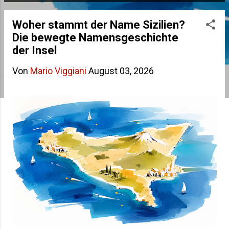
s
Woher stammt der Name Sizilien?
t
Die bewegte Namensgeschichte
s
der Insel
Von
Mario Viggiani
August 03, 2026