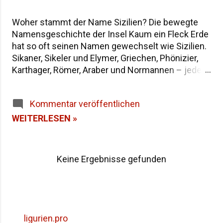
Woher stammt der Name Sizilien? Die bewegte
Namensgeschichte der Insel Kaum ein Fleck Erde
hat so oft seinen Namen gewechselt wie Sizilien.
Sikaner, Sikeler und Elymer, Griechen, Phönizier,
Karthager, Römer, Araber und Normannen – jede
Epoche hat der größten Insel im Mittelmeer eine
eigene Bezeichnung hinterlassen. Wenn du dich
Kommentar veröffentlichen
fragst, warum die Insel heute "Sicilia" heißt und
wie sie in der Antike genannt wurde, findest du
WEITERLESEN »
hier die Antworten – von der dreieckigen Trinakria
über die sagenumwobene Sicania bis zum
heutigen Namen. Woher stammt der Name
Keine Ergebnisse gefunden
Sizilien Inhaltsverzeichnis Die Herkunft des
Namens "Sicilia" Der älteste Name: Trinakria und
die drei Kaps Sicania – der Name nach den
Sikanern Die drei vorgriechischen Völker Siziliens
Weitere antike Namen und Legenden Alle Namen
ligurien.pro