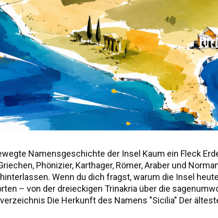
ewegte Namensgeschichte der Insel Kaum ein Fleck Erd
r, Griechen, Phönizier, Karthager, Römer, Araber und Norm
nterlassen. Wenn du dich fragst, warum die Insel heute "S
worten – von der dreieckigen Trinakria über die sagenu
erzeichnis Die Herkunft des Namens "Sicilia" Der älteste
ie drei vorgriechischen Völker Siziliens Weitere antik