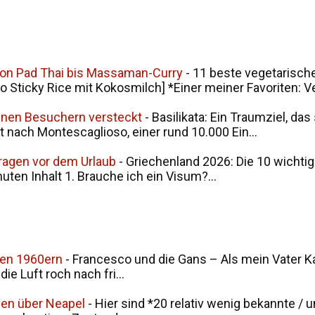
von Pad Thai bis Massaman-Curry
-
11 beste vegetarische
ticky Rice mit Kokosmilch] *Einer meiner Favoriten: V
seinen Besuchern versteckt
-
Basilikata: Ein Traumziel, da
t nach Montescaglioso, einer rund 10.000 Ein...
Fragen vor dem Urlaub
-
Griechenland 2026: Die 10 wichtig
nuten Inhalt 1. Brauche ich ein Visum?...
den 1960ern
-
Francesco und die Gans – Als mein Vater Ka
ie Luft roch nach fri...
men über Neapel
-
Hier sind *20 relativ wenig bekannte / 