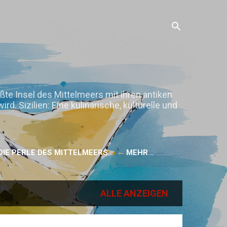
ößte Insel des Mittelmeers mit ihren antiken
. Sizilien: Eine kulinarische, kulturelle und
H DIE PERLE DES MITTELMEERS
MEHR…
ALLE ANZEIGEN