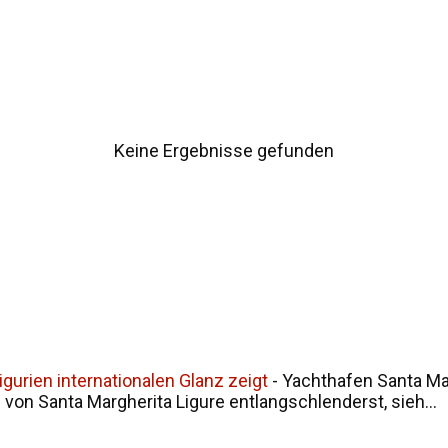
ur Namensgeschichte Siziliens Fazit
Keine Ergebnisse gefunden
gurien internationalen Glanz zeigt
-
Yachthafen Santa Mar
on Santa Margherita Ligure entlangschlenderst, sieh...