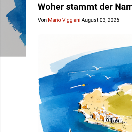
s
Woher stammt der Name
t
Von
Mario Viggiani
August 03, 2026
s