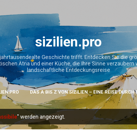
Direkt zum Hauptbereich
sizilien.pro
jahrtausendealte Geschichte trifft. Entdecken Sie die gr
hen Ätna und einer Küche, die Ihre Sinne verzaubern wird
landschaftliche Entdeckungsreise
LIEN.PRO
DAS A BIS Z VON SIZILIEN – EINE REISE DURC
ssibile
" werden angezeigt.