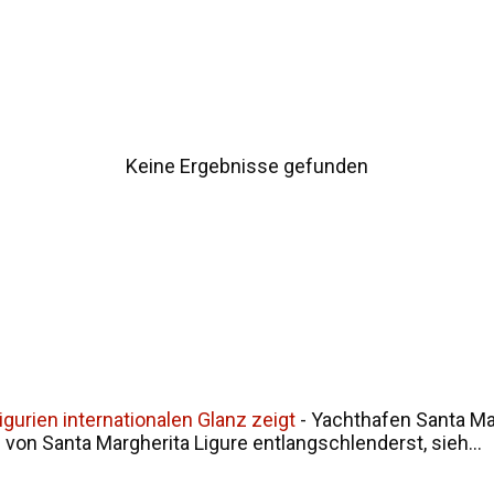
ur Namensgeschichte Siziliens Fazit
Keine Ergebnisse gefunden
gurien internationalen Glanz zeigt
-
Yachthafen Santa Mar
on Santa Margherita Ligure entlangschlenderst, sieh...