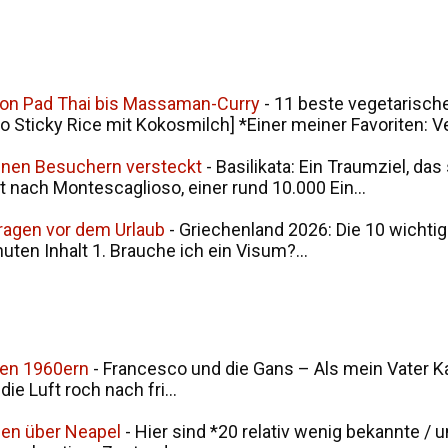
von Pad Thai bis Massaman-Curry
-
11 beste vegetarische
ticky Rice mit Kokosmilch] *Einer meiner Favoriten: V
seinen Besuchern versteckt
-
Basilikata: Ein Traumziel, da
t nach Montescaglioso, einer rund 10.000 Ein...
Fragen vor dem Urlaub
-
Griechenland 2026: Die 10 wichtig
nuten Inhalt 1. Brauche ich ein Visum?...
den 1960ern
-
Francesco und die Gans – Als mein Vater Ka
ie Luft roch nach fri...
men über Neapel
-
Hier sind *20 relativ wenig bekannte / 