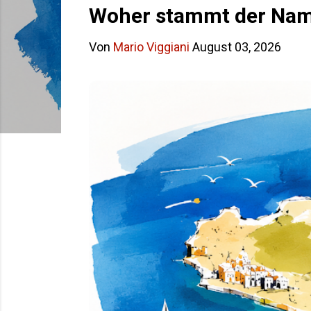
s
Woher stammt der Name
t
Von
Mario Viggiani
August 03, 2026
s