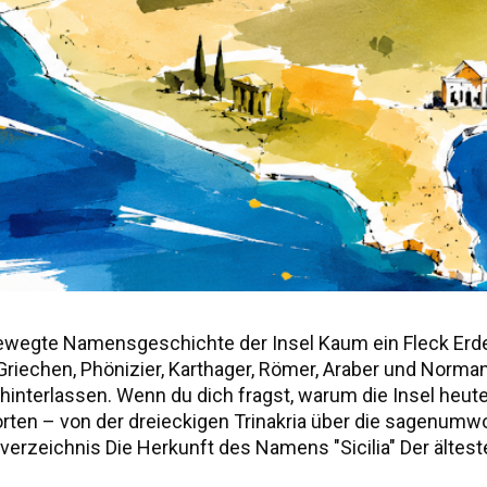
ewegte Namensgeschichte der Insel Kaum ein Fleck Erd
r, Griechen, Phönizier, Karthager, Römer, Araber und Norm
nterlassen. Wenn du dich fragst, warum die Insel heute "S
worten – von der dreieckigen Trinakria über die sagenu
erzeichnis Die Herkunft des Namens "Sicilia" Der älteste
ie drei vorgriechischen Völker Siziliens Weitere antik