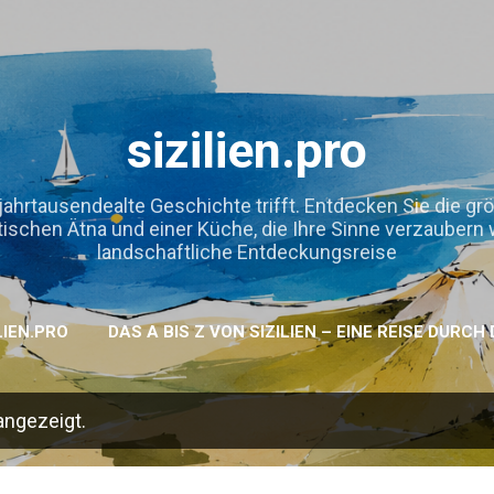
Direkt zum Hauptbereich
sizilien.pro
jahrtausendealte Geschichte trifft. Entdecken Sie die gr
hen Ätna und einer Küche, die Ihre Sinne verzaubern wird
landschaftliche Entdeckungsreise
LIEN.PRO
DAS A BIS Z VON SIZILIEN – EINE REISE DURC
angezeigt.