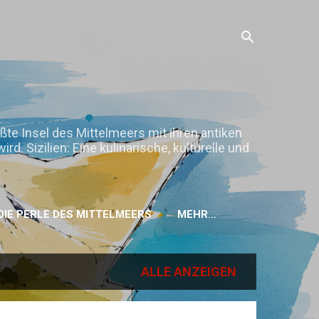
ößte Insel des Mittelmeers mit ihren antiken
. Sizilien: Eine kulinarische, kulturelle und
H DIE PERLE DES MITTELMEERS
MEHR…
ALLE ANZEIGEN