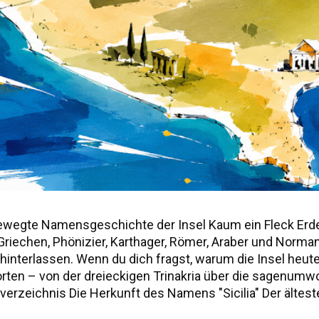
ewegte Namensgeschichte der Insel Kaum ein Fleck Erd
r, Griechen, Phönizier, Karthager, Römer, Araber und Norm
nterlassen. Wenn du dich fragst, warum die Insel heute "S
worten – von der dreieckigen Trinakria über die sagenu
erzeichnis Die Herkunft des Namens "Sicilia" Der älteste
ie drei vorgriechischen Völker Siziliens Weitere antik