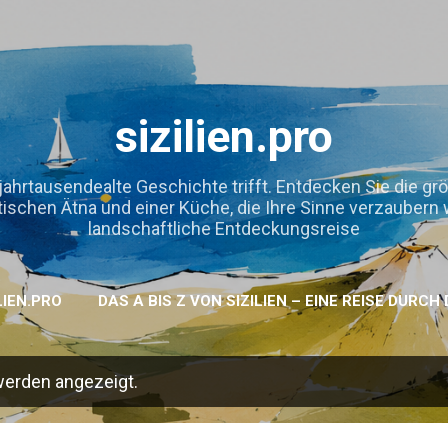
Direkt zum Hauptbereich
sizilien.pro
jahrtausendealte Geschichte trifft. Entdecken Sie die gr
hen Ätna und einer Küche, die Ihre Sinne verzaubern wird
landschaftliche Entdeckungsreise
LIEN.PRO
DAS A BIS Z VON SIZILIEN – EINE REISE DURC
werden angezeigt.