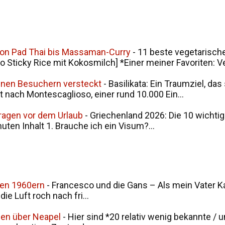
von Pad Thai bis Massaman-Curry
-
11 beste vegetarische
ticky Rice mit Kokosmilch] *Einer meiner Favoriten: V
seinen Besuchern versteckt
-
Basilikata: Ein Traumziel, da
t nach Montescaglioso, einer rund 10.000 Ein...
Fragen vor dem Urlaub
-
Griechenland 2026: Die 10 wichtig
nuten Inhalt 1. Brauche ich ein Visum?...
den 1960ern
-
Francesco und die Gans – Als mein Vater Ka
ie Luft roch nach fri...
men über Neapel
-
Hier sind *20 relativ wenig bekannte / 