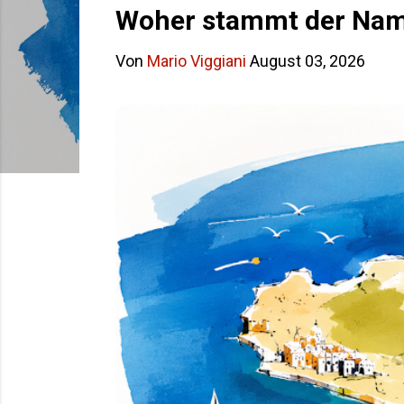
s
Woher stammt der Name
t
Von
Mario Viggiani
August 03, 2026
s