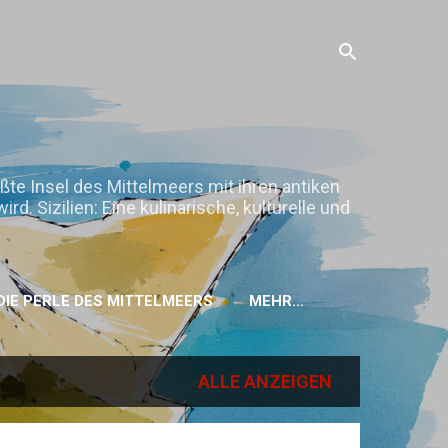
ößte Insel des Mittelmeers mit ihren antiken
. Sizilien: Eine kulinarische, kulturelle und
H DIE PERLE DES MITTELMEERS
MEHR…
ALLE ANZEIGEN