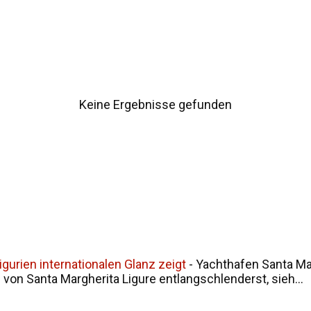
ur Namensgeschichte Siziliens Fazit
Keine Ergebnisse gefunden
gurien internationalen Glanz zeigt
-
Yachthafen Santa Mar
on Santa Margherita Ligure entlangschlenderst, sieh...